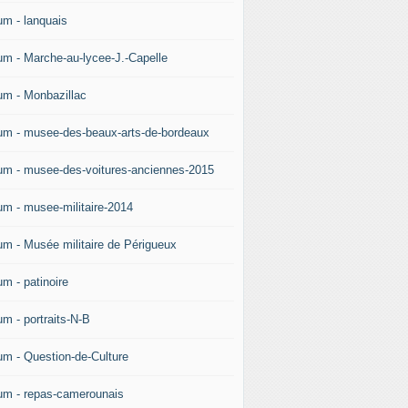
um - lanquais
um - Marche-au-lycee-J.-Capelle
um - Monbazillac
um - musee-des-beaux-arts-de-bordeaux
um - musee-des-voitures-anciennes-2015
um - musee-militaire-2014
um - Musée militaire de Périgueux
um - patinoire
um - portraits-N-B
um - Question-de-Culture
um - repas-camerounais