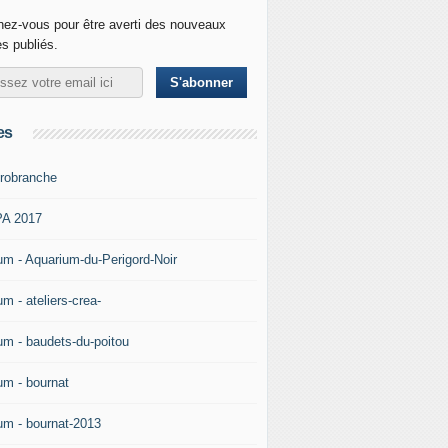
ez-vous pour être averti des nouveaux
es publiés.
es
robranche
A 2017
um - Aquarium-du-Perigord-Noir
m - ateliers-crea-
um - baudets-du-poitou
um - bournat
um - bournat-2013