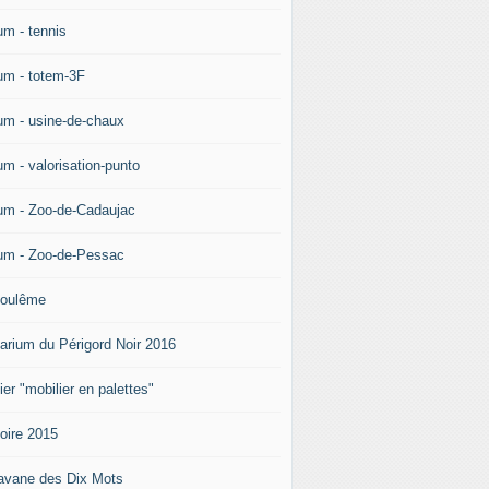
um - tennis
um - totem-3F
um - usine-de-chaux
um - valorisation-punto
um - Zoo-de-Cadaujac
um - Zoo-de-Pessac
oulême
arium du Périgord Noir 2016
ier "mobilier en palettes"
doire 2015
avane des Dix Mots