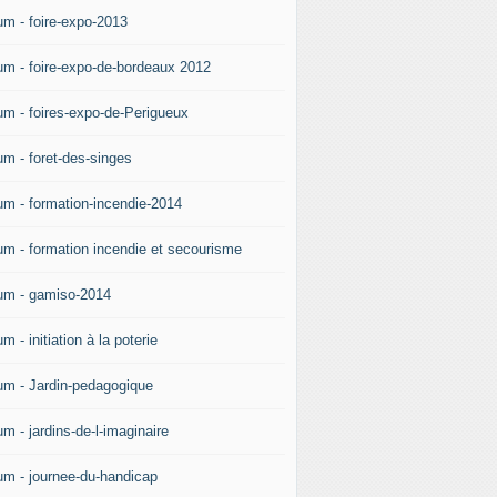
um - foire-expo-2013
um - foire-expo-de-bordeaux 2012
um - foires-expo-de-Perigueux
um - foret-des-singes
um - formation-incendie-2014
um - formation incendie et secourisme
um - gamiso-2014
m - initiation à la poterie
um - Jardin-pedagogique
m - jardins-de-l-imaginaire
um - journee-du-handicap