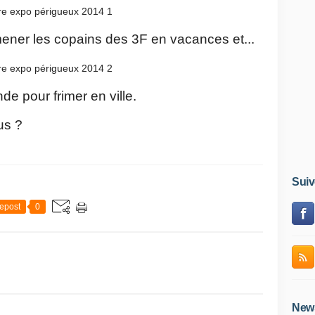
ener les copains des 3F en vacances et...
de pour frimer en ville.
us ?
Suiv
epost
0
News