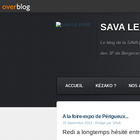
SAVA LE
Le blog de la SAVA (
des 3F de Bergerac.
ACCUEIL
KÉZAKO ?
NOS 
NOS COMMUNAUTÉS
CONTA
A la foire-expo de Périgueux...
18 Septembre 2014
, Rédigé par SAVA
Redi a longtemps hésité entre