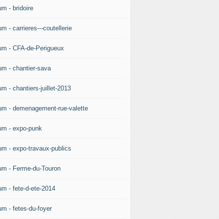
m - bridoire
m - carrieres---coutellerie
um - CFA-de-Perigueux
um - chantier-sava
m - chantiers-juillet-2013
um - demenagement-rue-valette
um - expo-punk
um - expo-travaux-publics
um - Ferme-du-Touron
um - fete-d-ete-2014
um - fetes-du-foyer