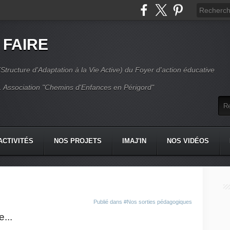
 FAIRE
Structure d'Adaptation à la Vie Active) du Foyer d'action éducative
 Association "Chemins d'Enfances en Périgord"
ACTIVITÉS
NOS PROJETS
IMAJ'IN
NOS VIDÉOS
CT
Publié dans
#Nos sorties pédagogiques
...