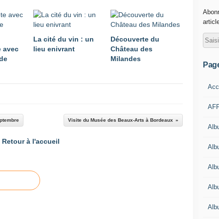
Abonn
articl
La cité du vin : un
Découverte du
e avec
lieu enivrant
Château des
 de
Milandes
Pag
Acc
AFP
eptembre
Visite du Musée des Beaux-Arts à Bordeaux
Alb
Retour à l'accueil
Albu
Alb
Alb
Alb