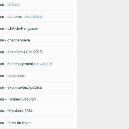
m - bridoire
m - carrieres---coutellerie
um - CFA-de-Perigueux
um - chantier-sava
m - chantiers-juillet-2013
um - demenagement-rue-valette
um - expo-punk
um - expo-travaux-publics
um - Ferme-du-Touron
um - fete-d-ete-2014
um - fetes-du-foyer