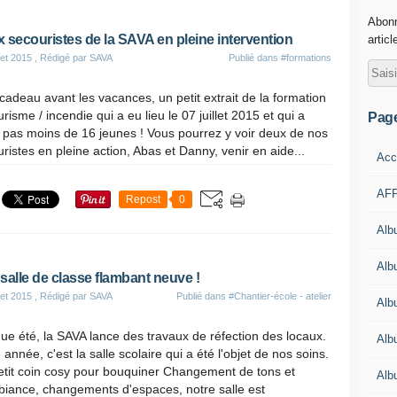
Abonn
 secouristes de la SAVA en pleine intervention
articl
let 2015
, Rédigé par SAVA
Publié dans
#formations
 cadeau avant les vacances, un petit extrait de la formation
risme / incendie qui a eu lieu le 07 juillet 2015 et qui a
Pag
 pas moins de 16 jeunes ! Vous pourrez y voir deux de nos
ristes en pleine action, Abas et Danny, venir en aide...
Acc
AFP
Repost
0
Alb
Albu
salle de classe flambant neuve !
let 2015
, Rédigé par SAVA
Publié dans
#Chantier-école - atelier
Alb
e été, la SAVA lance des travaux de réfection des locaux.
Alb
 année, c'est la salle scolaire qui a été l'objet de nos soins.
etit coin cosy pour bouquiner Changement de tons et
Alb
biance, changements d'espaces, notre salle est