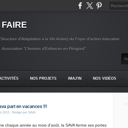
 FAIRE
Structure d'Adaptation à la Vie Active) du Foyer d'action éducative
 Association "Chemins d'Enfances en Périgord"
ACTIVITÉS
NOS PROJETS
IMAJ'IN
NOS VIDÉOS
CT
va part en vacances !!!
let 2015
, Rédigé par SAVA
 chaque année au mois d'août, la SAVA ferme ses portes