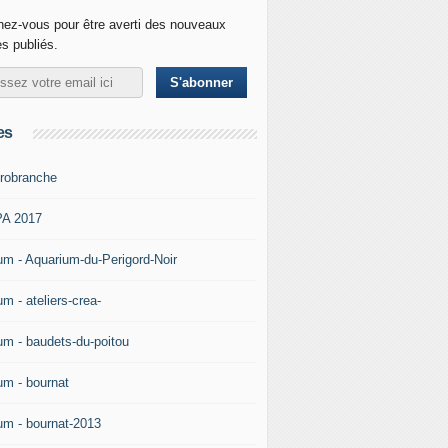
ez-vous pour être averti des nouveaux
es publiés.
es
robranche
A 2017
um - Aquarium-du-Perigord-Noir
m - ateliers-crea-
um - baudets-du-poitou
um - bournat
um - bournat-2013