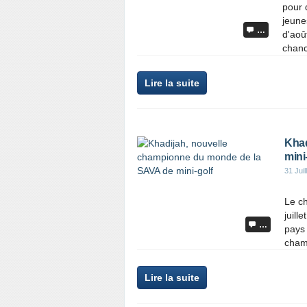
pour 
jeune
…
d'aoû
chanc
Lire la suite
Khad
mini
31 Juil
Le ch
juill
…
pays
champ
Lire la suite