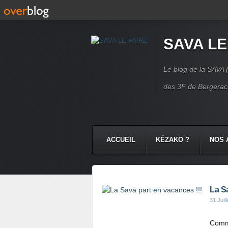
SAVA LE
Le blog de la SAVA (
des 3F de Bergerac.
ACCUEIL
KÉZAKO ?
NOS 
NOS COMMUNAUTÉS
CONTA
La Sa
31 Juil
Comme