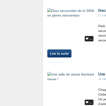
Deux
31 Juil
Petit
secou
réuni
…
secou
Lire la suite
Une 
28 Juil
Chaqu
Cette
Un p
…
d'am