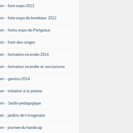
um - foire-expo-2013
um - foire-expo-de-bordeaux 2012
um - foires-expo-de-Perigueux
um - foret-des-singes
um - formation-incendie-2014
um - formation incendie et secourisme
um - gamiso-2014
m - initiation à la poterie
um - Jardin-pedagogique
m - jardins-de-l-imaginaire
um - journee-du-handicap