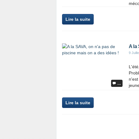
méco
Lire la suite
A la
9 Juill
L'été
Probl
n'est
…
jeune
Lire la suite