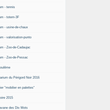
um - tennis
um - totem-3F
um - usine-de-chaux
um - valorisation-punto
um - Zoo-de-Cadaujac
um - Zoo-de-Pessac
oulême
arium du Périgord Noir 2016
ier "mobilier en palettes"
doire 2015
avane des Dix Mots