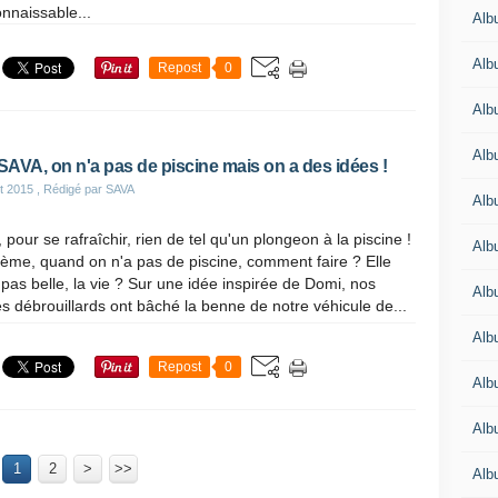
nnaissable...
Albu
Albu
Repost
0
Alb
Alb
 SAVA, on n'a pas de piscine mais on a des idées !
et 2015
, Rédigé par SAVA
Albu
, pour se rafraîchir, rien de tel qu'un plongeon à la piscine !
Alb
ème, quand on n'a pas de piscine, comment faire ? Elle
 pas belle, la vie ? Sur une idée inspirée de Domi, nos
Alb
s débrouillards ont bâché la benne de notre véhicule de...
Alb
Repost
0
Alb
Alb
1
2
>
>>
Alb