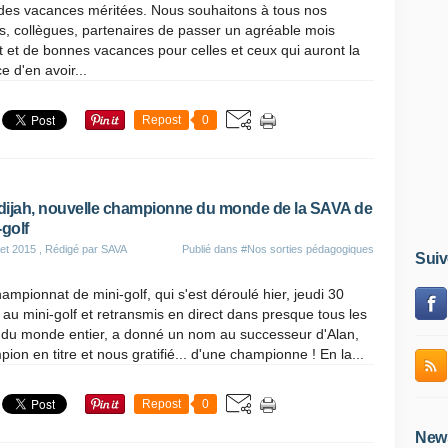
des vacances méritées. Nous souhaitons à tous nos
s, collègues, partenaires de passer un agréable mois
t et de bonnes vacances pour celles et ceux qui auront la
e d'en avoir...
Repost
0
ijah, nouvelle championne du monde de la SAVA de
-golf
let 2015
, Rédigé par SAVA
Publié dans
#Nos sorties pédagogiques
Suiv
ampionnat de mini-golf, qui s'est déroulé hier, jeudi 30
et au mini-golf et retransmis en direct dans presque tous les
 du monde entier, a donné un nom au successeur d'Alan,
ion en titre et nous gratifié... d'une championne ! En la...
Repost
0
News