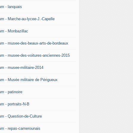
um - lanquais
um - Marche-au-lycee-J.-Capelle
um - Monbazillac
um - musee-des-beaux-arts-de-bordeaux
um - musee-des-voitures-anciennes-2015
um - musee-militaire-2014
um - Musée militaire de Périgueux
um - patinoire
um - portraits-N-B
um - Question-de-Culture
um - repas-camerounais