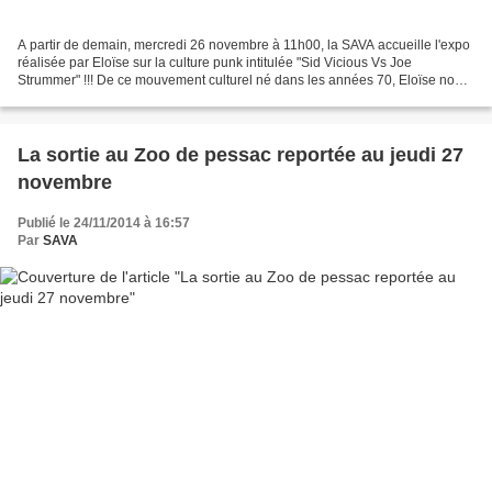
A partir de demain, mercredi 26 novembre à 11h00, la SAVA accueille l'expo
réalisée par Eloïse sur la culture punk intitulée "Sid Vicious Vs Joe
Strummer" !!! De ce mouvement culturel né dans les années 70, Eloïse nous
invite à découvrir les origines,...
La sortie au Zoo de pessac reportée au jeudi 27
novembre
Publié le 24/11/2014 à 16:57
Par
SAVA