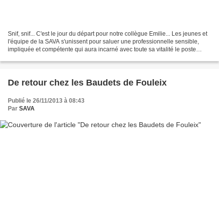
Snif, snif... C'est le jour du départ pour notre collègue Emilie... Les jeunes et
l'équipe de la SAVA s'unissent pour saluer une professionnelle sensible,
impliquée et compétente qui aura incarné avec toute sa vitalité le poste
d'éducatrice scolaire et...
De retour chez les Baudets de Fouleix
Publié le 26/11/2013 à 08:43
Par
SAVA