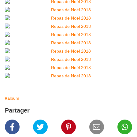
#album
Partager