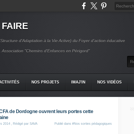
 FAIRE
Structure d'Adaptation à la Vie Active) du Foyer d'action éducative
 Association "Chemins d'Enfances en Périgord"
ACTIVITÉS
NOS PROJETS
IMAJ'IN
NOS VIDÉOS
CT
CFA de Dordogne ouvrent leurs portes cette
aine
rs 2014
, Rédigé par SAVA
Publié dans
#Nos sorties pédagogiques