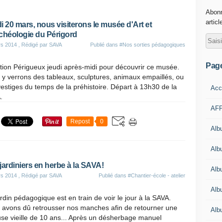
Abonn
articl
i 20 mars, nous visiterons le musée d'Art et
chéologie du Périgord
rs 2014
, Rédigé par SAVA
Publié dans
#Nos sorties pédagogiques
Pag
tion Périgueux jeudi après-midi pour découvrir ce musée.
y verrons des tableaux, sculptures, animaux empaillés, ou
estiges du temps de la préhistoire. Départ à 13h30 de la
Acc
.
AFP
Repost
0
Alb
Albu
jardiniers en herbe à la SAVA!
Alb
rs 2014
, Rédigé par SAVA
Publié dans
#Chantier-école - atelier
Alb
rdin pédagogique est en train de voir le jour à la SAVA.
 avons dû retrousser nos manches afin de retourner une
Alb
se vieille de 10 ans... Après un désherbage manuel