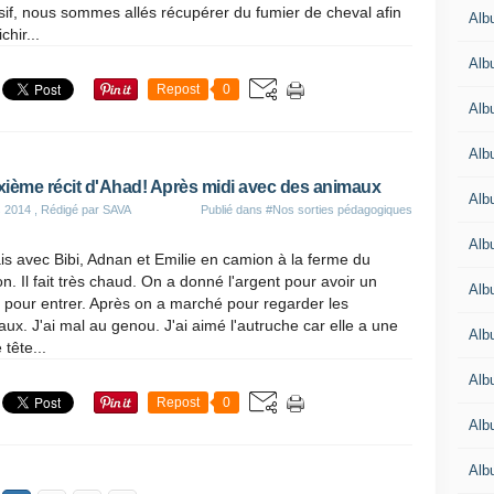
sif, nous sommes allés récupérer du fumier de cheval afin
Albu
chir...
Albu
Repost
0
Alb
Alb
ième récit d'Ahad! Après midi avec des animaux
Albu
s 2014
, Rédigé par SAVA
Publié dans
#Nos sorties pédagogiques
Alb
is avec Bibi, Adnan et Emilie en camion à la ferme du
n. Il fait très chaud. On a donné l'argent pour avoir un
Alb
t pour entrer. Après on a marché pour regarder les
ux. J'ai mal au genou. J'ai aimé l'autruche car elle a une
Alb
 tête...
Alb
Repost
0
Alb
Alb