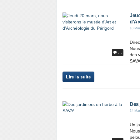
Jeud
d'Ar
18 Ma
Direc
Nous 
…
des v
SAVA
Lire la suite
Des 
14 Ma
Un ja
Nous
pelou