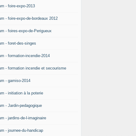
um - foire-expo-2013
um - foire-expo-de-bordeaux 2012
um - foires-expo-de-Perigueux
um - foret-des-singes
um - formation-incendie-2014
um - formation incendie et secourisme
um - gamiso-2014
m - initiation à la poterie
um - Jardin-pedagogique
m - jardins-de-l-imaginaire
um - journee-du-handicap