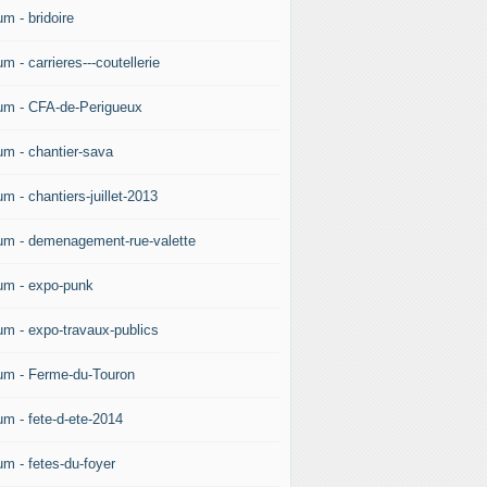
m - bridoire
m - carrieres---coutellerie
um - CFA-de-Perigueux
um - chantier-sava
m - chantiers-juillet-2013
um - demenagement-rue-valette
um - expo-punk
um - expo-travaux-publics
um - Ferme-du-Touron
um - fete-d-ete-2014
um - fetes-du-foyer