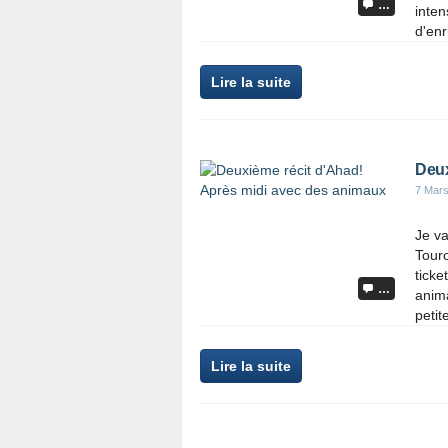
…
inten
d'enri
Lire la suite
Deux
7 Mar
Je va
Touro
ticke
…
anima
petite
Lire la suite