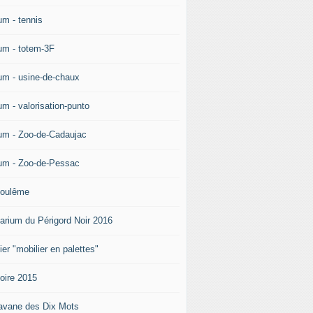
um - tennis
um - totem-3F
um - usine-de-chaux
um - valorisation-punto
um - Zoo-de-Cadaujac
um - Zoo-de-Pessac
oulême
arium du Périgord Noir 2016
ier "mobilier en palettes"
doire 2015
avane des Dix Mots