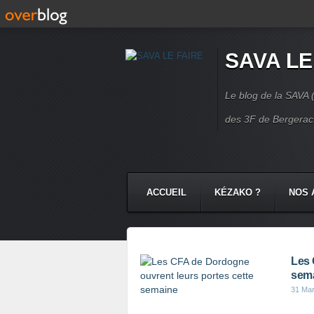
SAVA LE
Le blog de la SAVA (
des 3F de Bergerac.
ACCUEIL
KÉZAKO ?
NOS 
NOS COMMUNAUTÉS
CONTA
Les 
sem
31 Ma