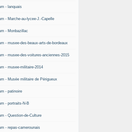
um - lanquais
um - Marche-au-lycee-J.-Capelle
um - Monbazillac
um - musee-des-beaux-arts-de-bordeaux
um - musee-des-voitures-anciennes-2015
um - musee-militaire-2014
um - Musée militaire de Périgueux
um - patinoire
um - portraits-N-B
um - Question-de-Culture
um - repas-camerounais