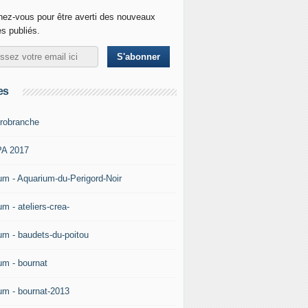
ez-vous pour être averti des nouveaux
es publiés.
es
robranche
A 2017
um - Aquarium-du-Perigord-Noir
m - ateliers-crea-
um - baudets-du-poitou
um - bournat
um - bournat-2013