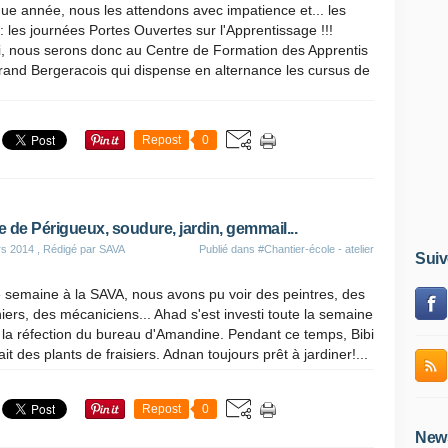
e année, nous les attendons avec impatience et... les
 : les journées Portes Ouvertes sur l'Apprentissage !!!
i, nous serons donc au Centre de Formation des Apprentis
rand Bergeracois qui dispense en alternance les cursus de
Repost
0
te de Périgueux, soudure, jardin, gemmail...
rs 2014
, Rédigé par SAVA
Publié dans
#Chantier-école - atelier
Suiv
 semaine à la SAVA, nous avons pu voir des peintres, des
niers, des mécaniciens... Ahad s'est investi toute la semaine
la réfection du bureau d'Amandine. Pendant ce temps, Bibi
ait des plants de fraisiers. Adnan toujours prêt à jardiner!...
Repost
0
News