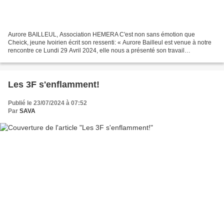
Aurore BAILLEUL, Association HEMERA C'est non sans émotion que
Cheick, jeune Ivoirien écrit son ressenti: « Aurore Bailleul est venue à notre
rencontre ce Lundi 29 Avril 2024, elle nous a présenté son travail
d'éducatrice sportive et sa salle de sport,...
Les 3F s'enflamment!
Publié le 23/07/2024 à 07:52
Par
SAVA