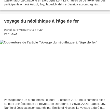
Castelnaud-La-Chapelle en Dordogne (24). Le château vu de l'extérieur Les
participants ont été Azizul, Joy, Jabed, Nahïm et Jessica accompagnés
d'Emilie et Nicolas. Nous avons commencé la journée...
Voyage du néolithique à l'âge de fer
Publié le 17/10/2017 à 13:42
Par
SAVA
Passage dans un autre temps Le jeudi 12 octobre 2017, nous sommes allés
au parc archéologique de Beynac, en Dordogne. Il y avait Azizul, Jabed, Joy,
Nahïm et Jessica accompagnés par Émilie et Nicolas. Le voyage a duré un