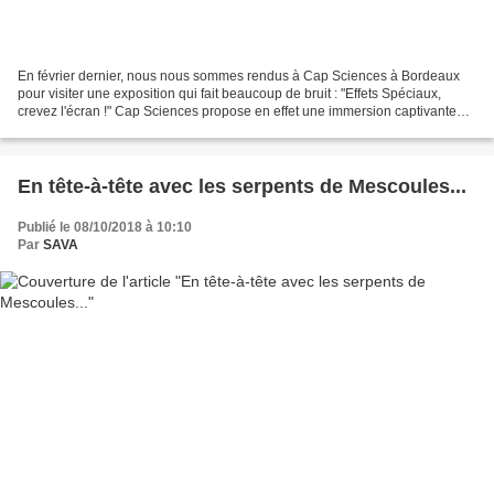
En février dernier, nous nous sommes rendus à Cap Sciences à Bordeaux
pour visiter une exposition qui fait beaucoup de bruit : "Effets Spéciaux,
crevez l'écran !" Cap Sciences propose en effet une immersion captivante
dans l'univers du cinéma et dans...
En tête-à-tête avec les serpents de Mescoules...
Publié le 08/10/2018 à 10:10
Par
SAVA