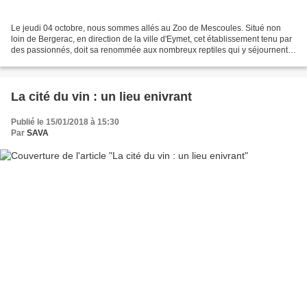
Le jeudi 04 octobre, nous sommes allés au Zoo de Mescoules. Situé non
loin de Bergerac, en direction de la ville d'Eymet, cet établissement tenu par
des passionnés, doit sa renommée aux nombreux reptiles qui y séjournent
et notamment au fait qu'il accueille...
La cité du vin : un lieu enivrant
Publié le 15/01/2018 à 15:30
Par
SAVA