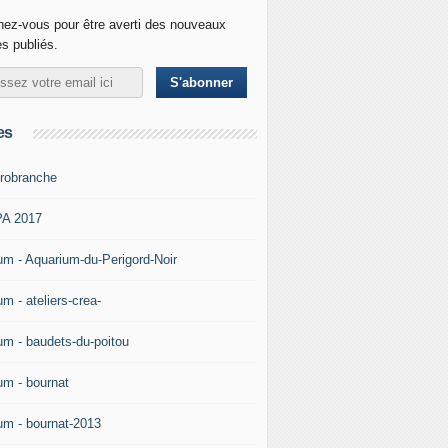
ez-vous pour être averti des nouveaux
es publiés.
es
robranche
A 2017
um - Aquarium-du-Perigord-Noir
m - ateliers-crea-
um - baudets-du-poitou
um - bournat
um - bournat-2013