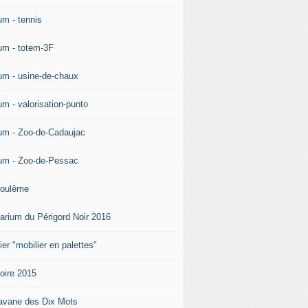
um - tennis
um - totem-3F
um - usine-de-chaux
um - valorisation-punto
um - Zoo-de-Cadaujac
um - Zoo-de-Pessac
oulême
arium du Périgord Noir 2016
ier "mobilier en palettes"
doire 2015
avane des Dix Mots