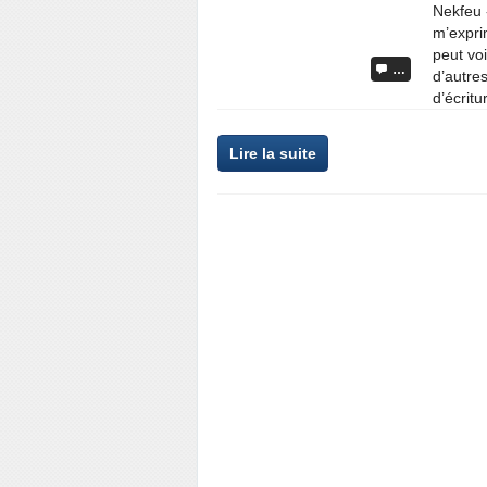
Nekfeu 
m’expri
peut voi
…
d’autres
d’écritur
Lire la suite