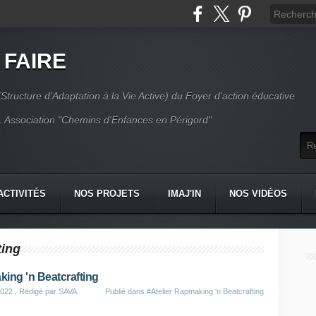
 FAIRE
Structure d'Adaptation à la Vie Active) du Foyer d'action éducative
 Association "Chemins d'Enfances en Périgord"
ACTIVITÉS
NOS PROJETS
IMAJ'IN
NOS VIDÉOS
CT
ting
ing 'n Beatcrafting
2022
, Rédigé par SAVA
Publié dans
#Atelier Rapmaking 'n Beatcrafting