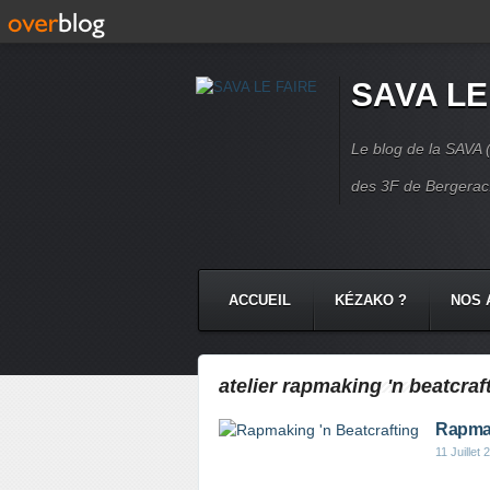
SAVA LE
Le blog de la SAVA (
des 3F de Bergerac.
ACCUEIL
KÉZAKO ?
NOS 
NOS COMMUNAUTÉS
CONTA
atelier rapmaking 'n beatcraf
Rapmak
11 Juillet 