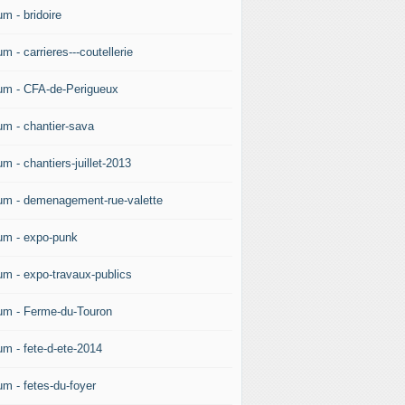
m - bridoire
m - carrieres---coutellerie
um - CFA-de-Perigueux
um - chantier-sava
m - chantiers-juillet-2013
um - demenagement-rue-valette
um - expo-punk
um - expo-travaux-publics
um - Ferme-du-Touron
um - fete-d-ete-2014
um - fetes-du-foyer