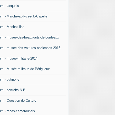
um - lanquais
um - Marche-au-lycee-J.-Capelle
um - Monbazillac
um - musee-des-beaux-arts-de-bordeaux
um - musee-des-voitures-anciennes-2015
um - musee-militaire-2014
um - Musée militaire de Périgueux
um - patinoire
um - portraits-N-B
um - Question-de-Culture
um - repas-camerounais