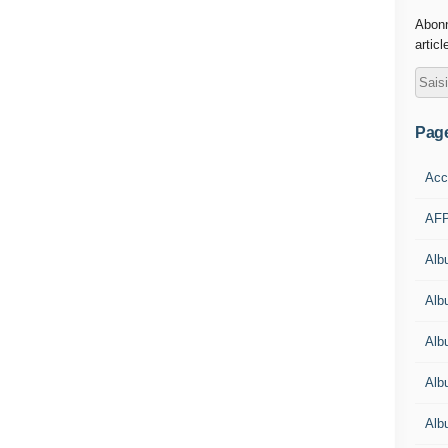
Abonn
articl
Pag
Acc
AFP
Alb
Albu
Alb
Alb
Alb