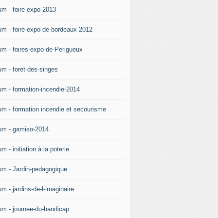
um - foire-expo-2013
um - foire-expo-de-bordeaux 2012
um - foires-expo-de-Perigueux
um - foret-des-singes
um - formation-incendie-2014
um - formation incendie et secourisme
um - gamiso-2014
m - initiation à la poterie
um - Jardin-pedagogique
m - jardins-de-l-imaginaire
um - journee-du-handicap