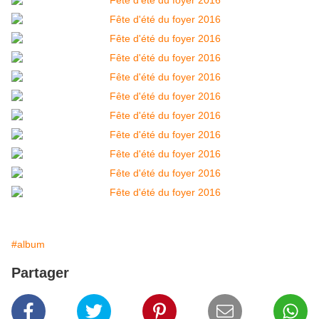
#album
Partager