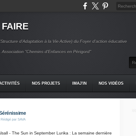
 FAIRE
Structure d'Adaptation à la Vie Active) du Foyer d'action éducative
 Association "Chemins d'Enfances en Périgord"
ACTIVITÉS
NOS PROJETS
IMAJ'IN
NOS VIDÉOS
CT
 Sérénissime
 Rédigé par SAVA
sall - The Sun in September Lurika : La semaine dernière