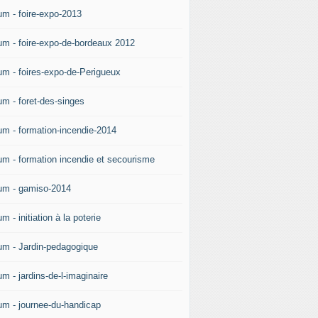
um - foire-expo-2013
um - foire-expo-de-bordeaux 2012
um - foires-expo-de-Perigueux
um - foret-des-singes
um - formation-incendie-2014
um - formation incendie et secourisme
um - gamiso-2014
m - initiation à la poterie
um - Jardin-pedagogique
m - jardins-de-l-imaginaire
um - journee-du-handicap