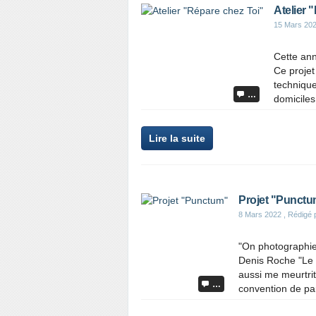
Atelier 
15 Mars 20
Cette ann
Ce projet
technique
…
domiciles.
Lire la suite
Projet "Punct
8 Mars 2022
, Rédigé 
"On photographie
Denis Roche "Le 
aussi me meurtri
…
convention de part