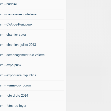
m - bridoire
m - carrieres---coutellerie
um - CFA-de-Perigueux
um - chantier-sava
m - chantiers-juillet-2013
um - demenagement-rue-valette
um - expo-punk
um - expo-travaux-publics
um - Ferme-du-Touron
um - fete-d-ete-2014
um - fetes-du-foyer