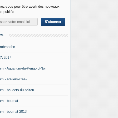
ez-vous pour être averti des nouveaux
es publiés.
es
robranche
A 2017
um - Aquarium-du-Perigord-Noir
m - ateliers-crea-
um - baudets-du-poitou
um - bournat
um - bournat-2013