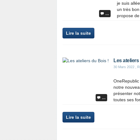
je suis allé
un très bon
…
propose de 
Lire la suite
Les ateliers
30 Mars 2022
, R
OneRepublic -
notre nouveau
présenter not
…
toutes ses for
Lire la suite