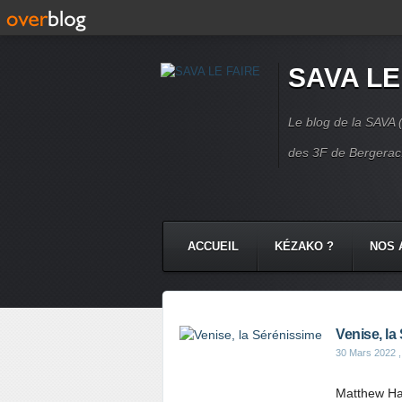
SAVA LE
Le blog de la SAVA (
des 3F de Bergerac.
ACCUEIL
KÉZAKO ?
NOS 
NOS COMMUNAUTÉS
CONTA
Venise, la
30 Mars 2022
,
Matthew Hal