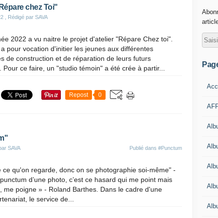
"Répare chez Toi"
Abonn
22
, Rédigé par SAVA
articl
ée 2022 a vu naitre le projet d'atelier "Répare Chez toi".
 a pour vocation d'initier les jeunes aux différentes
s de construction et de réparation de leurs futurs
Pag
 Pour ce faire, un "studio témoin" a été crée à partir...
Acc
Repost
0
AFP
Alb
um"
Albu
par SAVA
Publié dans
#Punctum
Alb
 ce qu'on regarde, donc on se photographie soi-même" -
punctum d’une photo, c’est ce hasard qui me point mais
Alb
t, me poigne » - Roland Barthes. Dans le cadre d'une
enariat, le service de...
Alb