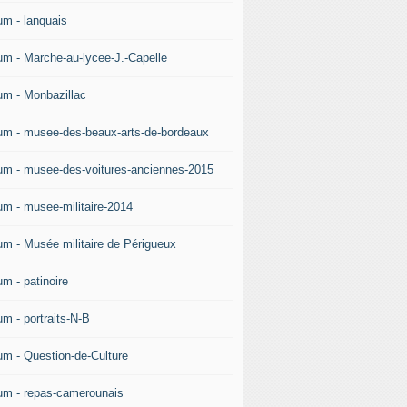
um - lanquais
um - Marche-au-lycee-J.-Capelle
um - Monbazillac
um - musee-des-beaux-arts-de-bordeaux
um - musee-des-voitures-anciennes-2015
um - musee-militaire-2014
um - Musée militaire de Périgueux
um - patinoire
um - portraits-N-B
um - Question-de-Culture
um - repas-camerounais