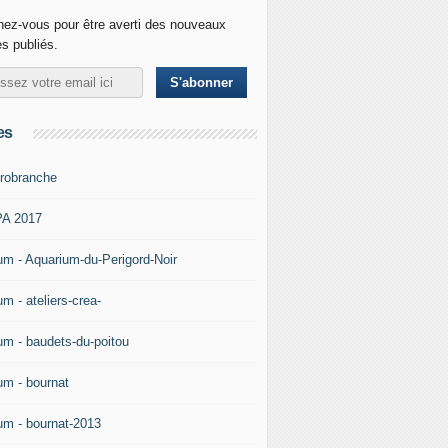
ez-vous pour être averti des nouveaux
es publiés.
es
robranche
A 2017
um - Aquarium-du-Perigord-Noir
m - ateliers-crea-
um - baudets-du-poitou
um - bournat
um - bournat-2013