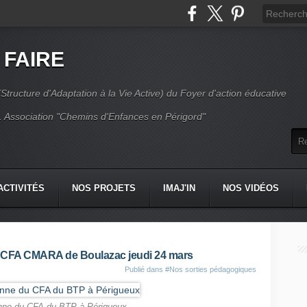
 FAIRE
Structure d'Adaptation à la Vie Active) du Foyer d'action éducative
 Association "Chemins d'Enfances en Périgord"
ACTIVITÉS
NOS PROJETS
IMAJ'IN
NOS VIDÉOS
CT
/ CFA CMARA de Boulazac jeudi 24 mars
Publié dans
#Nos sorties pédagogiques