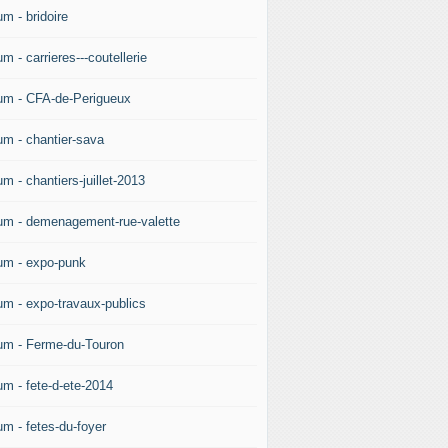
m - bridoire
m - carrieres---coutellerie
um - CFA-de-Perigueux
um - chantier-sava
m - chantiers-juillet-2013
um - demenagement-rue-valette
um - expo-punk
um - expo-travaux-publics
um - Ferme-du-Touron
um - fete-d-ete-2014
um - fetes-du-foyer