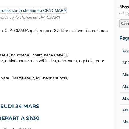
Abonn
articl
rentis sur le chemin du CFA CMARA
au CFA CMARA qui propose 37 filières dans les secteurs
Pag
Acc
serie, boucherie, charcuterie traiteur)
ure, maintenance des véhicules, auto-moto, agricole, parc
AFP
Alb
niste, marqueteur, tourneur sur bois)
Albu
Alb
JEUDI 24 MARS
Alb
DEPART A 9h30
Alb