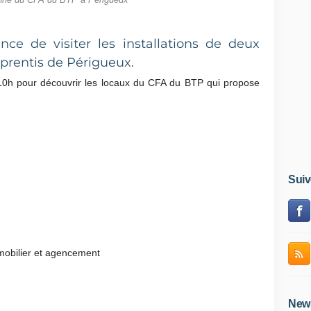
nne du CFA du BTP à Périgueux
nce de visiter les installations de deux
prentis de Périgueux.
10h pour découvrir les locaux du CFA du BTP qui propose
Suiv
 mobilier et agencement
News