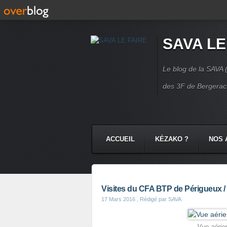
SAVA LE
Le blog de la SAVA (
des 3F de Bergerac.
ACCUEIL
KÉZAKO ?
NOS 
NOS COMMUNAUTÉS
CONTA
Visites du CFA BTP de Périgueux 
17 Mars 2016
, Rédigé par SAVA