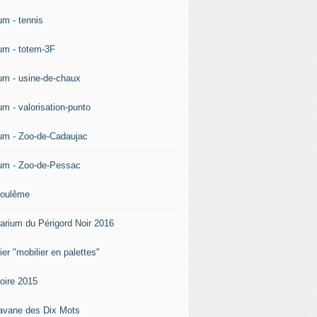
um - tennis
um - totem-3F
um - usine-de-chaux
um - valorisation-punto
um - Zoo-de-Cadaujac
um - Zoo-de-Pessac
oulême
arium du Périgord Noir 2016
ier "mobilier en palettes"
doire 2015
avane des Dix Mots