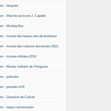
um - lanquais
um - Marche-au-lycee-J.-Capelle
um - Monbazillac
um - musee-des-beaux-arts-de-bordeaux
um - musee-des-voitures-anciennes-2015
um - musee-militaire-2014
um - Musée militaire de Périgueux
um - patinoire
um - portraits-N-B
um - Question-de-Culture
um - repas-camerounais