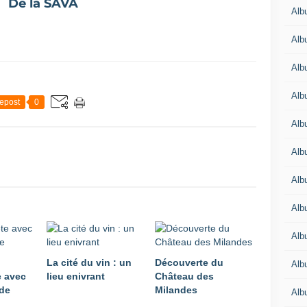
De la SAVA
Albu
Albu
Alb
Alb
epost
0
Albu
Alb
Alb
Alb
Alb
La cité du vin : un
Découverte du
Alb
e avec
lieu enivrant
Château des
 de
Milandes
Alb