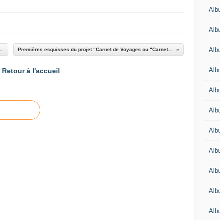
Alb
Alb
Alb
s Métiers et de la Formation 2016
Premières esquisses du projet "Carnet de Voyages ou "Carnet de Routes"
Alb
Retour à l'accueil
Alb
Alb
Alb
Albu
Alb
Albu
Alb