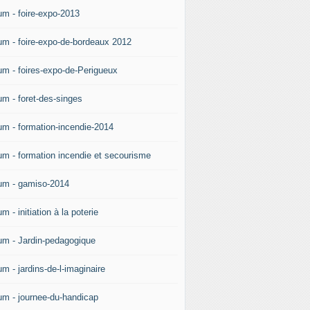
um - foire-expo-2013
um - foire-expo-de-bordeaux 2012
um - foires-expo-de-Perigueux
um - foret-des-singes
um - formation-incendie-2014
um - formation incendie et secourisme
um - gamiso-2014
m - initiation à la poterie
um - Jardin-pedagogique
m - jardins-de-l-imaginaire
um - journee-du-handicap