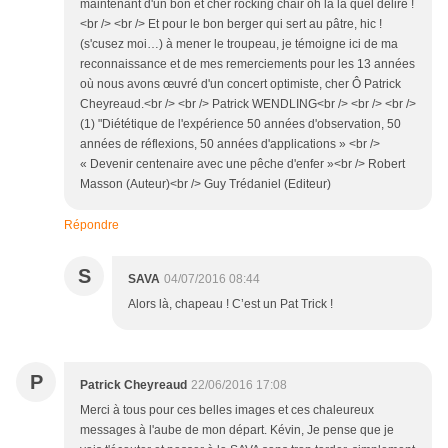
maintenant d'un bon et cher rocking chair oh là là quel délire !
<br /> <br /> Et pour le bon berger qui sert au pâtre, hic !
(s'cusez moi…) à mener le troupeau, je témoigne ici de ma
reconnaissance et de mes remerciements pour les 13 années
où nous avons œuvré d'un concert optimiste, cher Ô Patrick
Cheyreaud.<br /> <br /> Patrick WENDLING<br /> <br /> <br />
(1) "Diététique de l'expérience 50 années d'observation, 50
années de réflexions, 50 années d'applications » <br />
« Devenir centenaire avec une pêche d'enfer »<br /> Robert
Masson (Auteur)<br /> Guy Trédaniel (Editeur)
Répondre
S
SAVA
04/07/2016 08:44
Alors là, chapeau ! C’est un Pat Trick !
P
Patrick Cheyreaud
22/06/2016 17:08
Merci à tous pour ces belles images et ces chaleureux
messages à l'aube de mon départ. Kévin, Je pense que je