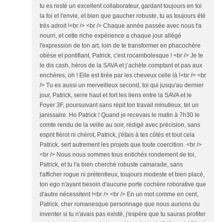
tu es resté un excellent collaborateur, gardant toujours en toi
la foi et l'envie, et bien que gaucher robuste, tu as toujours été
très adroit !<br /> <br /> Chaque année passée avec nous t'a
nourri, et cette riche expérience a chaque jour allégé
l'expression de ton art, loin de te transformer en phacochère
obèse et pontifiant, Patrick, c'est rocambolesque ! <br /> Je te
le dis cash, héros de la SAVA et j’achète comptant et pas aux
enchères, oh ! Elle est tirée par les cheveux celle là !<br /> <br
/> Tu es aussi un merveilleux second, toi qui jusqu'au dernier
jour, Patrick, serre haut et fort les liens entre la SAVA et le
Foyer 3F, poursuivant sans répit ton travail minutieux, tel un
janissaire. Ho Patrick ! Quand je recevais le matin à 7h30 le
comte rendu de la veille au soir, rédigé avec précision, sans
esprit fiérot ni chérot, Patrick, j'étais à tes côtés et tout cela
Patrick, sert autrement les projets que toute coercition. <br />
<br /> Nous nous sommes tous entichés rondement de toi,
Patrick, et tu l'a bien cherché robuste camarade, sans
t'afficher rogue ni prétentieux, toujours modeste et bien placé,
ton ego n'ayant besoin d'aucune porte cochère roborative que
d'autre nécessitent !<br /> <br /> En un mot comme en cent,
Patrick, cher romanesque personnage que nous aurions du
inventer si tu n'avais pas existé, j'espère que tu sauras profiter