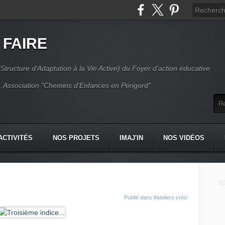
 FAIRE
Structure d'Adaptation à la Vie Active) du Foyer d'action éducative
 Association "Chemins d'Enfances en Périgord"
ACTIVITÉS
NOS PROJETS
IMAJ'IN
NOS VIDÉOS
CT
Publié dans
#ateliers créa'