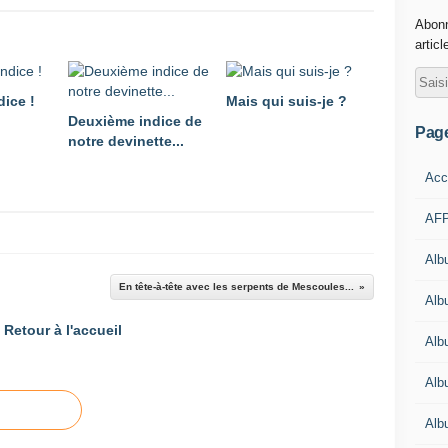
Abonn
articl
dice !
Mais qui suis-je ?
Deuxième indice de
Pag
notre devinette...
Acc
AFP
Alb
En tête-à-tête avec les serpents de Mescoules...
Albu
Retour à l'accueil
Alb
Alb
Alb