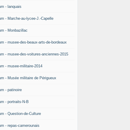
um - lanquais
um - Marche-au-lycee-J.-Capelle
um - Monbazillac
um - musee-des-beaux-arts-de-bordeaux
um - musee-des-voitures-anciennes-2015
um - musee-militaire-2014
um - Musée militaire de Périgueux
um - patinoire
um - portraits-N-B
um - Question-de-Culture
um - repas-camerounais