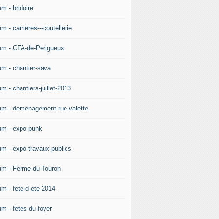
m - bridoire
m - carrieres---coutellerie
um - CFA-de-Perigueux
um - chantier-sava
m - chantiers-juillet-2013
um - demenagement-rue-valette
um - expo-punk
um - expo-travaux-publics
um - Ferme-du-Touron
um - fete-d-ete-2014
um - fetes-du-foyer