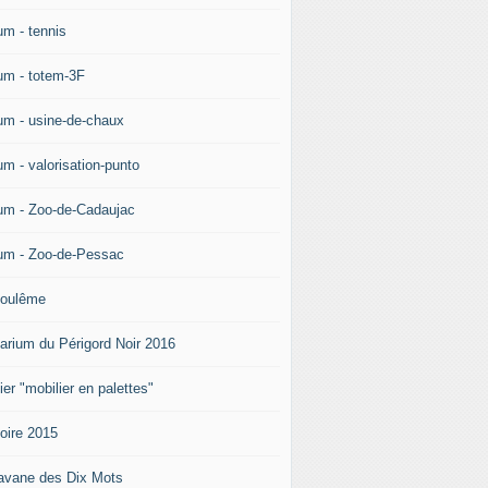
um - tennis
um - totem-3F
um - usine-de-chaux
um - valorisation-punto
um - Zoo-de-Cadaujac
um - Zoo-de-Pessac
oulême
arium du Périgord Noir 2016
ier "mobilier en palettes"
doire 2015
avane des Dix Mots