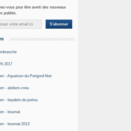
ez-vous pour être averti des nouveaux
es publiés.
es
robranche
A 2017
um - Aquarium-du-Perigord-Noir
m - ateliers-crea-
um - baudets-du-poitou
um - bournat
um - bournat-2013