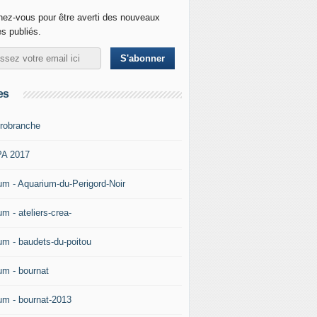
ez-vous pour être averti des nouveaux
es publiés.
es
robranche
A 2017
um - Aquarium-du-Perigord-Noir
m - ateliers-crea-
um - baudets-du-poitou
um - bournat
um - bournat-2013