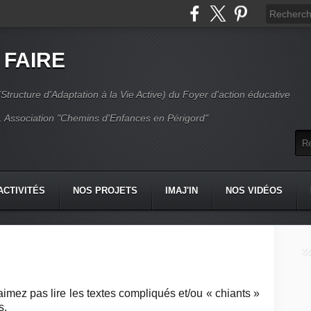
 FAIRE
Structure d'Adaptation à la Vie Active) du Foyer d'action éducative
 Association "Chemins d'Enfances en Périgord"
ACTIVITÉS
NOS PROJETS
IMAJ'IN
NOS VIDÉOS
CT
’aimez pas lire les textes compliqués et/ou « chiants »
s.