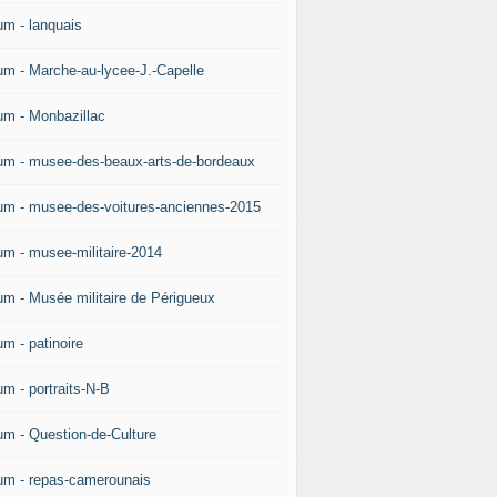
um - lanquais
um - Marche-au-lycee-J.-Capelle
um - Monbazillac
um - musee-des-beaux-arts-de-bordeaux
um - musee-des-voitures-anciennes-2015
um - musee-militaire-2014
um - Musée militaire de Périgueux
um - patinoire
um - portraits-N-B
um - Question-de-Culture
um - repas-camerounais