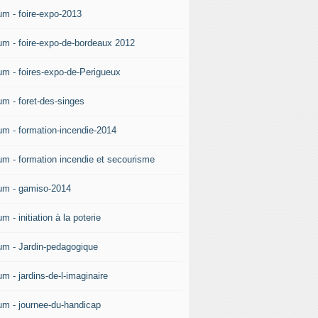
um - foire-expo-2013
um - foire-expo-de-bordeaux 2012
um - foires-expo-de-Perigueux
um - foret-des-singes
um - formation-incendie-2014
um - formation incendie et secourisme
um - gamiso-2014
m - initiation à la poterie
um - Jardin-pedagogique
m - jardins-de-l-imaginaire
um - journee-du-handicap