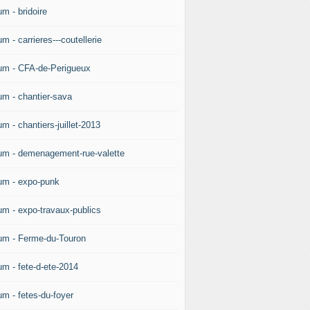
m - bridoire
m - carrieres---coutellerie
um - CFA-de-Perigueux
um - chantier-sava
m - chantiers-juillet-2013
um - demenagement-rue-valette
um - expo-punk
um - expo-travaux-publics
um - Ferme-du-Touron
um - fete-d-ete-2014
um - fetes-du-foyer