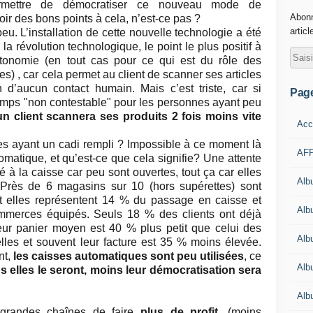
ermettre de démocratiser ce nouveau mode de
Abonn
voir des bons points à
cel
a, n’est-ce pas ?
articl
peu
. L’installation de cette nouvelle technologie a été
la révolution technologique, le point le plus positif à
autonomie (en tout cas pour ce qui est du rôle des
s) , car cela permet au client de scanner
ses articles
 d’aucun contact humain. Mais c’est triste, car si
Pag
temps "non contestable" pour les personnes ayant peu
un client scannera ses produits 2 fois moins vite
Acc
nes ayant un cadi rempli ? Impossible à ce moment là
AFP
tomatique, et qu’est-ce que cela signifie? Une attente
é à la caisse car peu sont ouvertes, tout ça car elles
Alb
Près de 6 magasins sur 10 (hors supérettes) sont
t elles représentent 14 % du passage en caisse et
Albu
ommerces équipés. Seuls 18 % des clients ont déjà
eur panier moyen est 40 % plus petit que celui des
Alb
elles
et souvent leur facture est 35 % moins élevée.
nt,
les caisses automatiques sont peu utilisées
, ce
Alb
s elles le seront, moins leur démocratisation sera
Alb
grandes chaînes de faire
plus de profit
, (moins