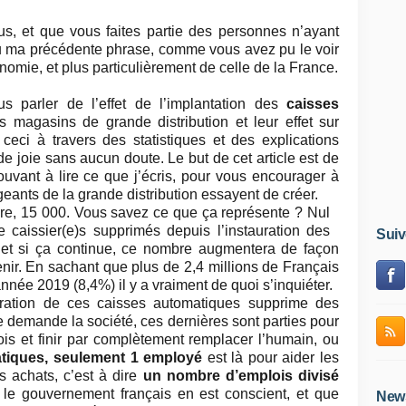
s, et que vous faites partie des personnes n’ayant
 lu ma précédente phrase, comme vous avez pu le voir
onomie, et plus particulièrement de celle de la France.
us parler de l’effet de l’implantation des
caisses
magasins de grande distribution et leur effet sur
 ceci à travers des statistiques et des explications
e joie sans aucun doute. Le but de cet article est de
rouvant à lire ce que j’écris, pour vous encourager à
igeants de la grande distribution essayent de créer.
re,
15 000. Vous savez ce que ça représente ? Nul
 caissier(e)s supprimés depuis l’instauration des
Suiv
 et si ça continue, ce nombre augmentera de façon
nir. En sachant que plus de 2,4 millions de Français
nnée 2019 (8,4%) il y a vraiment de quoi s’inquiéter.
auration de ces caisses automatiques supprime des
e demande la société, ces dernières sont parties pour
is et finir par complètement remplacer l’humain, ou
tiques, seulement 1 employé
est là pour aider les
rs achats
, c’est à dire
un nombre d’emplois divisé
le gouvernement français en est conscient, et que
News