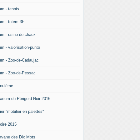
um - tennis
um - totem-3F
um - usine-de-chaux
um - valorisation-punto
um - Zoo-de-Cadaujac
um - Zoo-de-Pessac
oulême
arium du Périgord Noir 2016
ier "mobilier en palettes"
doire 2015
avane des Dix Mots