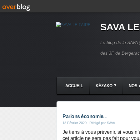
SAVA LE
Le blog de la SAVA (
des 3F de Bergerac.
ACCUEIL
KÉZAKO ?
NOS 
NOS COMMUNAUTÉS
CONTA
Parlons économie...
18 Février 2020
, Rédigé par SAVA
Je tiens à vous prévenir, si vous n
cet article ne sera pas fait pour vou