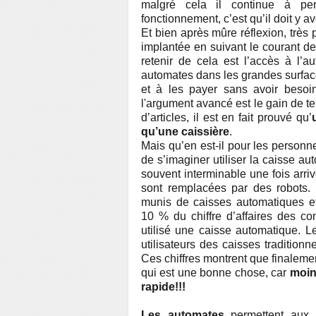
malgré cela il continue à p
fonctionnement, c’est qu’il doit y a
Et bien après mûre réflexion,
très 
implanté
e en suivant le courant de 
retenir de cela est l’accès à l’
automates dans les grandes surface
et à les payer sans avoir besoin
l'argument avancé est le gain de 
d’articles, il est en fait prouvé
qu’
qu’une caissière
.
M
ais qu’en est-il pour les person
de s’imaginer utiliser la caisse au
souvent interminable une fois arriv
sont remplacées par des robots.
munis de caisses automatiques e
10 % du chiffre d’affaires des c
utilisé une caisse automatique. L
utilisateurs des caisses traditionn
Ces chiffres montrent que finaleme
qui est une bonne chose, car
moin
rapide!!!
Les automates
permettent aux 