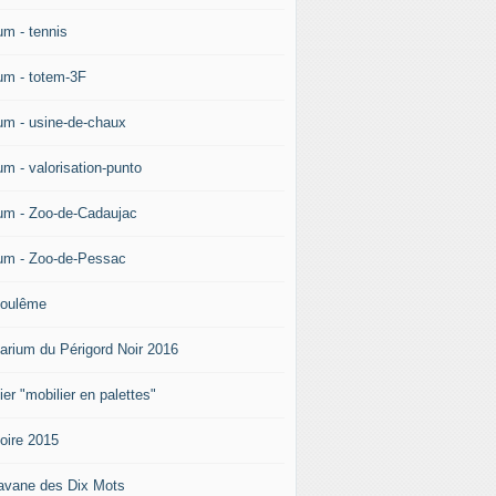
um - tennis
um - totem-3F
um - usine-de-chaux
um - valorisation-punto
um - Zoo-de-Cadaujac
um - Zoo-de-Pessac
oulême
arium du Périgord Noir 2016
ier "mobilier en palettes"
doire 2015
avane des Dix Mots