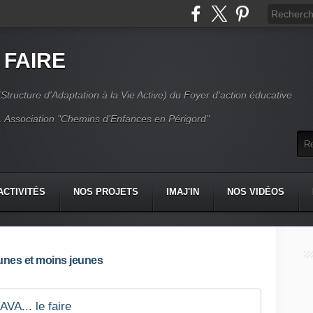
 FAIRE
Structure d'Adaptation à la Vie Active) du Foyer d'action éducative
 Association "Chemins d'Enfances en Périgord"
ACTIVITÉS
NOS PROJETS
IMAJ'IN
NOS VIDÉOS
CT
eunes et moins jeunes
AVA... le faire