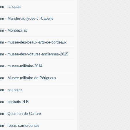
um - lanquais
um - Marche-au-lycee-J.-Capelle
um - Monbazillac
um - musee-des-beaux-arts-de-bordeaux
um - musee-des-voitures-anciennes-2015
um - musee-militaire-2014
um - Musée militaire de Périgueux
um - patinoire
um - portraits-N-B
um - Question-de-Culture
um - repas-camerounais