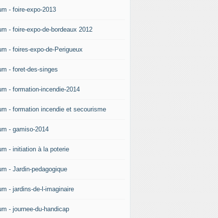
um - foire-expo-2013
um - foire-expo-de-bordeaux 2012
um - foires-expo-de-Perigueux
um - foret-des-singes
um - formation-incendie-2014
um - formation incendie et secourisme
um - gamiso-2014
m - initiation à la poterie
um - Jardin-pedagogique
m - jardins-de-l-imaginaire
um - journee-du-handicap