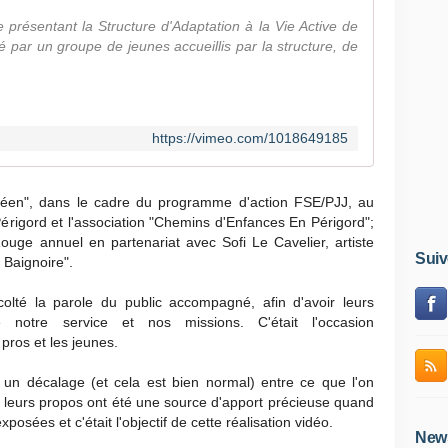
e présentant la Structure d'Adaptation à la Vie Active de
sé par un groupe de jeunes accueillis par la structure, de
https://vimeo.com/1018649185
péen", dans le cadre du programme d'action FSE/PJJ, au
rigord et l'association "Chemins d'Enfances En Périgord";
ouge annuel en partenariat avec Sofi Le Cavelier, artiste
Suiv
 Baignoire".
olté la parole du public accompagné, afin d'avoir leurs
 notre service et nos missions. C'était l'occasion
 pros et les jeunes.
t un décalage (et cela est bien normal) entre ce que l'on
t, leurs propos ont été une source d'apport précieuse quand
exposées et c'était l'objectif de cette réalisation vidéo.
News