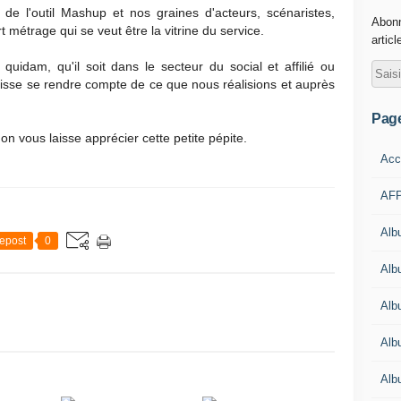
de l'outil Mashup et nos graines d'acteurs, scénaristes,
Abonn
t métrage qui se veut être la vitrine du service.
articl
uidam, qu'il soit dans le secteur du social et affilié ou
isse se rendre compte de ce que nous réalisions et auprès
Pag
on vous laisse apprécier cette petite pépite.
Acc
AFP
Alb
epost
0
Albu
Alb
Alb
Alb