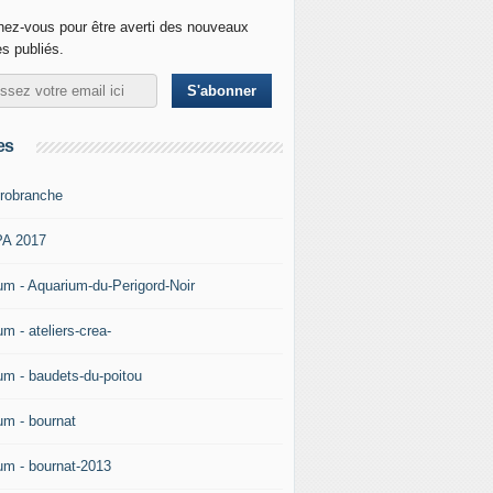
ez-vous pour être averti des nouveaux
es publiés.
es
robranche
A 2017
um - Aquarium-du-Perigord-Noir
m - ateliers-crea-
um - baudets-du-poitou
um - bournat
um - bournat-2013