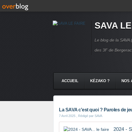
SAVA LE
Le blog de la SAVA (
des 3F de Bergerac.
ACCUEIL
KÉZAKO ?
NOS 
NOS COMMUNAUTÉS
CONTA
La SAVA c'est quoi ? Paroles de j
7 Avril 2025
, Rédigé par SAVA
2024 - S