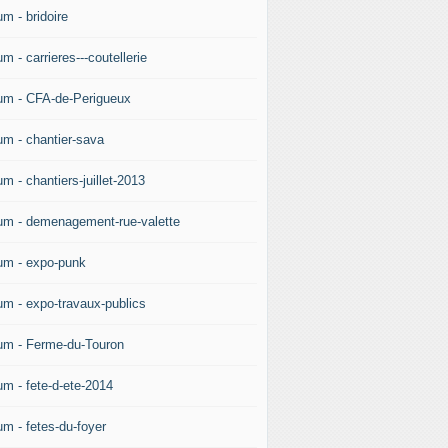
m - bridoire
m - carrieres---coutellerie
um - CFA-de-Perigueux
um - chantier-sava
m - chantiers-juillet-2013
um - demenagement-rue-valette
um - expo-punk
um - expo-travaux-publics
um - Ferme-du-Touron
um - fete-d-ete-2014
um - fetes-du-foyer