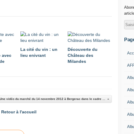
Abonn
articl
Pag
La cité du vin : un
Découverte du
Acc
e avec
lieu enivrant
Château des
 de
Milandes
AFP
Alb
Albu
Une vidéo du marché du 14 novembre 2012 à Bergerac dans le cadre du projet "3F citoyens du monde"
Alb
Retour à l'accueil
Alb
Alb