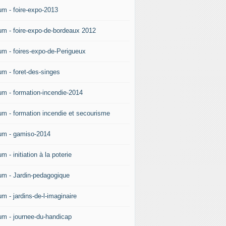
um - foire-expo-2013
um - foire-expo-de-bordeaux 2012
um - foires-expo-de-Perigueux
um - foret-des-singes
um - formation-incendie-2014
um - formation incendie et secourisme
um - gamiso-2014
m - initiation à la poterie
um - Jardin-pedagogique
m - jardins-de-l-imaginaire
um - journee-du-handicap