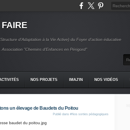
 FAIRE
Structure d'Adaptation à la Vie Active) du Foyer d'action éducative
 Association "Chemins d'Enfances en Périgord"
ACTIVITÉS
NOS PROJETS
IMAJ'IN
NOS VIDÉOS
CT
tons un élevage de Baudets du Poitou
Publié dans
#Nos sorties pédagogiques