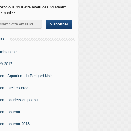
ez-vous pour être averti des nouveaux
es publiés.
es
robranche
A 2017
um - Aquarium-du-Perigord-Noir
m - ateliers-crea-
um - baudets-du-poitou
um - bournat
um - bournat-2013