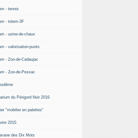
um - tennis
um - totem-3F
um - usine-de-chaux
um - valorisation-punto
um - Zoo-de-Cadaujac
um - Zoo-de-Pessac
oulême
arium du Périgord Noir 2016
ier "mobilier en palettes"
doire 2015
avane des Dix Mots