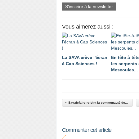
S'inscrire à la newsletter
Vous aimerez aussi :
La SAVA crève l'écran
En tête-à-têt
à Cap Sciences !
les serpents
Mescoules...
Savalefaire rejoint la communauté des MECS sur overblog
Commenter cet article