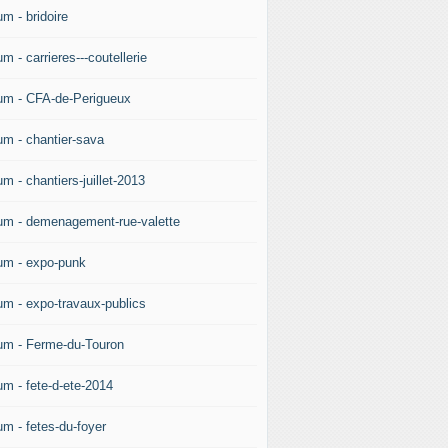
m - bridoire
m - carrieres---coutellerie
um - CFA-de-Perigueux
um - chantier-sava
m - chantiers-juillet-2013
um - demenagement-rue-valette
um - expo-punk
um - expo-travaux-publics
um - Ferme-du-Touron
um - fete-d-ete-2014
um - fetes-du-foyer