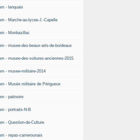
um - lanquais
um - Marche-au-lycee-J.-Capelle
um - Monbazillac
um - musee-des-beaux-arts-de-bordeaux
um - musee-des-voitures-anciennes-2015
um - musee-militaire-2014
um - Musée militaire de Périgueux
um - patinoire
um - portraits-N-B
um - Question-de-Culture
um - repas-camerounais