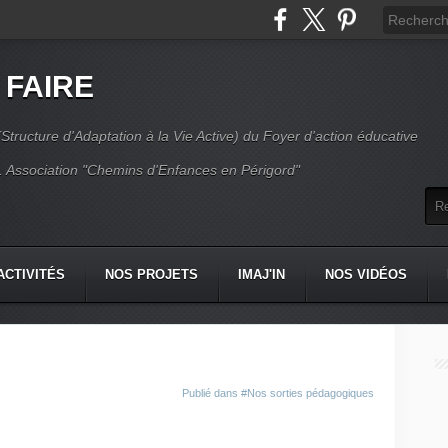
 FAIRE
Structure d'Adaptation à la Vie Active) du Foyer d'action éducative
 Association "Chemins d'Enfances en Périgord"
ACTIVITÉS
NOS PROJETS
IMAJ'IN
NOS VIDÉOS
CT
Publié dans
#Nos sorties pédagogiques