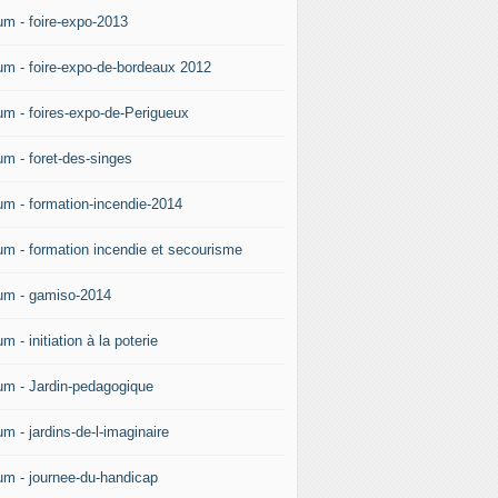
um - foire-expo-2013
um - foire-expo-de-bordeaux 2012
um - foires-expo-de-Perigueux
um - foret-des-singes
um - formation-incendie-2014
um - formation incendie et secourisme
um - gamiso-2014
m - initiation à la poterie
um - Jardin-pedagogique
m - jardins-de-l-imaginaire
um - journee-du-handicap