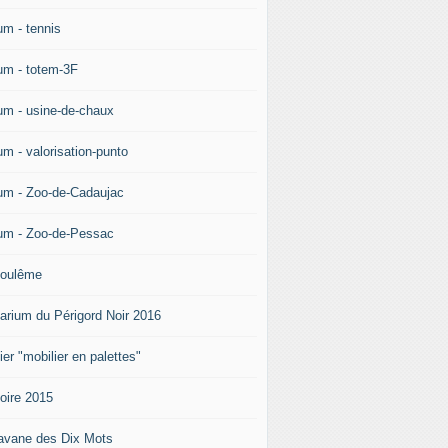
um - tennis
um - totem-3F
um - usine-de-chaux
um - valorisation-punto
um - Zoo-de-Cadaujac
um - Zoo-de-Pessac
oulême
arium du Périgord Noir 2016
ier "mobilier en palettes"
doire 2015
avane des Dix Mots