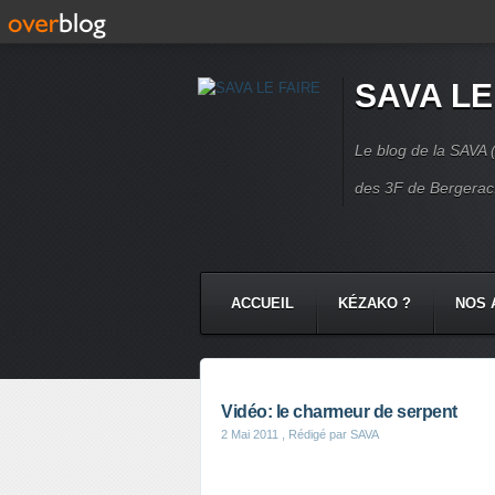
SAVA LE
Le blog de la SAVA (
des 3F de Bergerac.
ACCUEIL
KÉZAKO ?
NOS 
NOS COMMUNAUTÉS
CONTA
Vidéo: le charmeur de serpent
2 Mai 2011
, Rédigé par SAVA