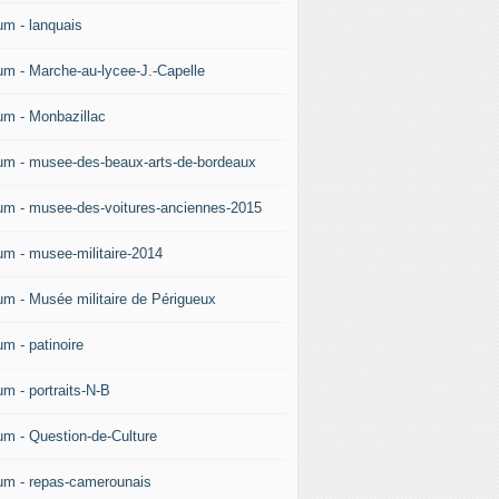
um - lanquais
um - Marche-au-lycee-J.-Capelle
um - Monbazillac
um - musee-des-beaux-arts-de-bordeaux
um - musee-des-voitures-anciennes-2015
um - musee-militaire-2014
um - Musée militaire de Périgueux
um - patinoire
um - portraits-N-B
um - Question-de-Culture
um - repas-camerounais