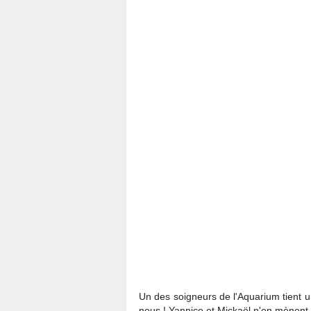
Un des soigneurs de l'Aquarium tient 
nous ! Yannice et Mickaël n'en mènent p