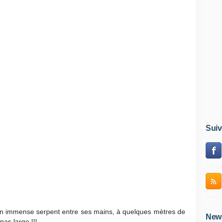
Suiv
un immense serpent entre ses mains, à quelques mètres de
News
as large !!!