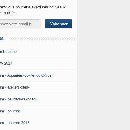
ez-vous pour être averti des nouveaux
es publiés.
es
robranche
A 2017
um - Aquarium-du-Perigord-Noir
m - ateliers-crea-
um - baudets-du-poitou
um - bournat
um - bournat-2013