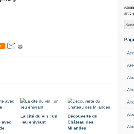
Abonn
articl
Pag
0
Acc
AFP
Alb
Albu
Alb
Alb
La cité du vin : un
Découverte du
e avec
lieu enivrant
Château des
Alb
 de
Milandes