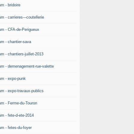
m - bridoire
m - carrieres---coutellerie
um - CFA-de-Perigueux
um - chantier-sava
m - chantiers-juillet-2013
um - demenagement-rue-valette
um - expo-punk
um - expo-travaux-publics
um - Ferme-du-Touron
um - fete-d-ete-2014
um - fetes-du-foyer