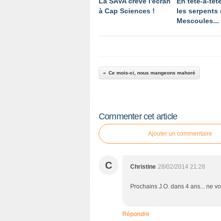
La SAVA crève l'écran
En tête-à-têt
à Cap Sciences !
les serpents
Mescoules...
Ce mois-ci, nous mangeons mahoré
Commenter cet article
Ajouter un commentaire
C
Christine
28/02/2014 21:28
Prochains J.O. dans 4 ans... ne 
Répondre