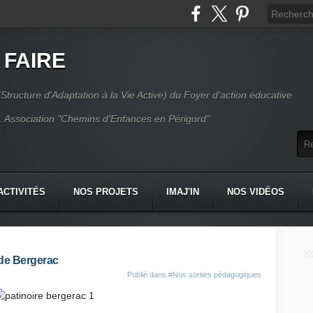
 FAIRE
Structure d'Adaptation à la Vie Active) du Foyer d'action éducative
 Association "Chemins d'Enfances en Périgord"
ACTIVITÉS
NOS PROJETS
IMAJ'IN
NOS VIDÉOS
CT
 de Bergerac
Publié dans
#Nos sorties pédagogiques