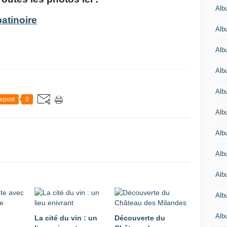
Albu
patinoire
Albu
Alb
Alb
Albu
epost
0
Alb
Alb
Alb
Alb
Alb
Alb
La cité du vin : un
Découverte du