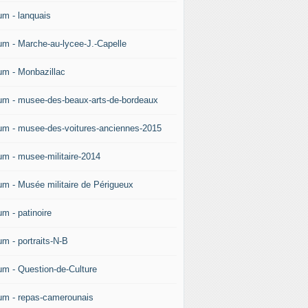
um - lanquais
um - Marche-au-lycee-J.-Capelle
um - Monbazillac
um - musee-des-beaux-arts-de-bordeaux
um - musee-des-voitures-anciennes-2015
um - musee-militaire-2014
um - Musée militaire de Périgueux
um - patinoire
um - portraits-N-B
um - Question-de-Culture
um - repas-camerounais