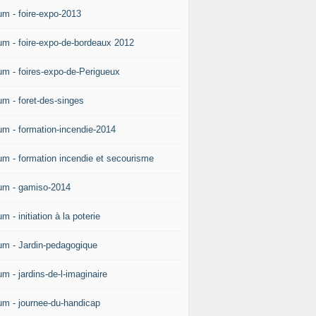
um - foire-expo-2013
um - foire-expo-de-bordeaux 2012
um - foires-expo-de-Perigueux
um - foret-des-singes
um - formation-incendie-2014
um - formation incendie et secourisme
um - gamiso-2014
m - initiation à la poterie
um - Jardin-pedagogique
m - jardins-de-l-imaginaire
um - journee-du-handicap