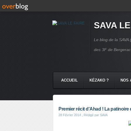
SAVA LE
Le blog de la SAVA (
des 3F de Bergerac.
ACCUEIL
KÉZAKO ?
NOS 
NOS COMMUNAUTÉS
CONTA
Premier récit d'Ahad ! La patinoire
28 Février 2014
, Rédigé par SAVA