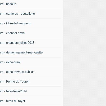
m - bridoire
m - carrieres---coutellerie
um - CFA-de-Perigueux
um - chantier-sava
m - chantiers-juillet-2013
um - demenagement-rue-valette
um - expo-punk
um - expo-travaux-publics
um - Ferme-du-Touron
um - fete-d-ete-2014
um - fetes-du-foyer