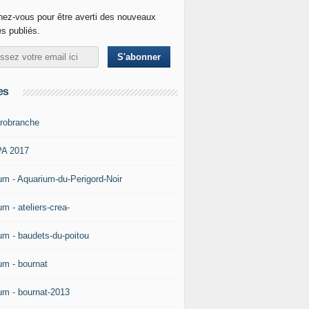
ez-vous pour être averti des nouveaux
es publiés.
es
robranche
A 2017
um - Aquarium-du-Perigord-Noir
m - ateliers-crea-
um - baudets-du-poitou
um - bournat
um - bournat-2013