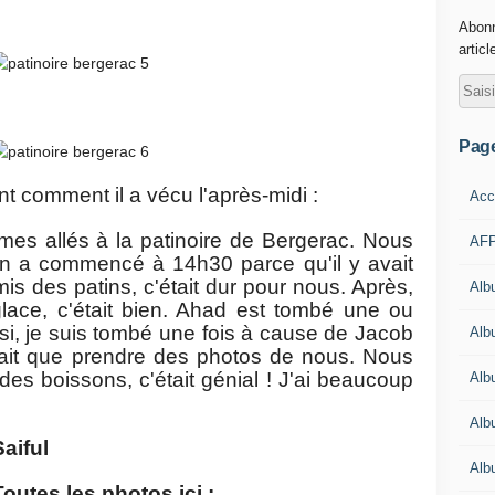
Abonn
articl
Pag
t comment il a vécu l'après-midi :
Acc
mes allés à la patinoire de Bergerac. Nous
AFP
n a commencé à 14h30 parce qu'il y avait
 des patins, c'était dur pour nous. Après,
Alb
lace, c'était bien. Ahad est tombé une ou
ssi, je suis tombé une fois à cause de Jacob
Albu
fait que prendre des photos de nous. Nous
des boissons, c'était génial ! J'ai beaucoup
Alb
Alb
Saiful
Alb
Toutes les photos ici :