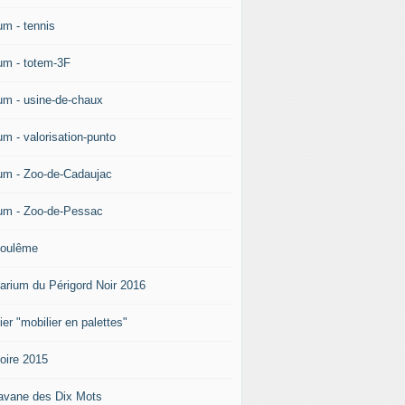
um - tennis
um - totem-3F
um - usine-de-chaux
um - valorisation-punto
um - Zoo-de-Cadaujac
um - Zoo-de-Pessac
oulême
arium du Périgord Noir 2016
ier "mobilier en palettes"
doire 2015
avane des Dix Mots