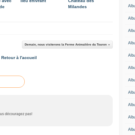
e avec
lieu enivrant
Château des
Alb
 de
Milandes
Alb
Alb
Alb
Demain, nous visiterons la Ferme Animalière du Touron
Alb
Retour à l'accueil
Alb
Alb
Albu
Alb
vous découragez pas!
Albu
Alb