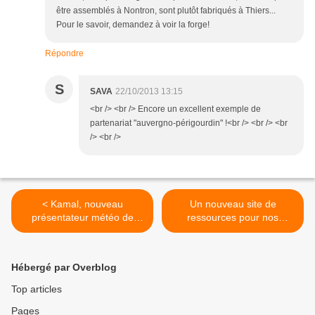
être assemblés à Nontron, sont plutôt fabriqués à Thiers...
Pour le savoir, demandez à voir la forge!
Répondre
S
SAVA
22/10/2013 13:15
<br /> <br /> Encore un excellent exemple de
partenariat "auvergno-périgourdin" !<br /> <br /> <br
/> <br />
< Kamal, nouveau
Un nouveau site de
présentateur météo de
ressources pour nos
france 2
apprentis cuisiniers ! >
Hébergé par Overblog
Top articles
Pages