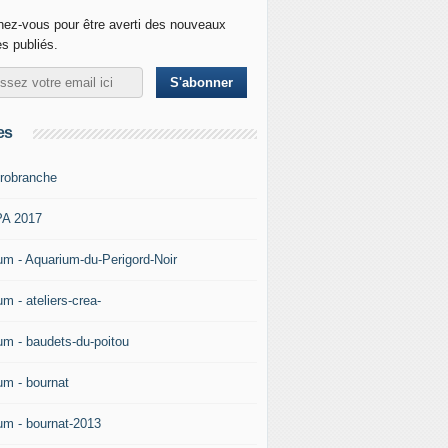
ez-vous pour être averti des nouveaux
es publiés.
es
robranche
A 2017
um - Aquarium-du-Perigord-Noir
m - ateliers-crea-
um - baudets-du-poitou
um - bournat
um - bournat-2013