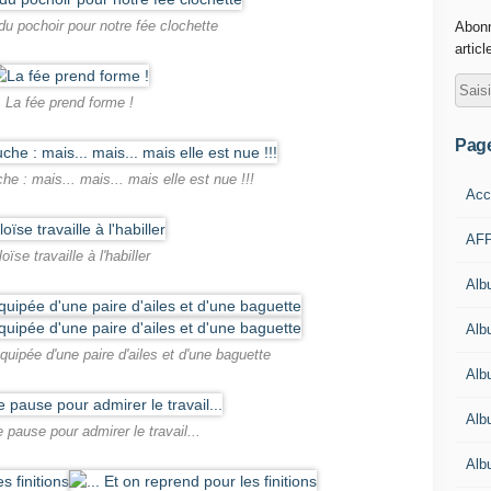
du pochoir pour notre fée clochette
Abonn
articl
La fée prend forme !
Pag
e : mais... mais... mais elle est nue !!!
Acc
AFP
oïse travaille à l'habiller
Alb
Albu
uipée d'une paire d'ailes et d'une baguette
Alb
Alb
 pause pour admirer le travail...
Alb