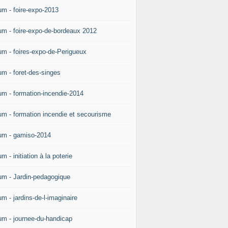
um - foire-expo-2013
um - foire-expo-de-bordeaux 2012
um - foires-expo-de-Perigueux
um - foret-des-singes
um - formation-incendie-2014
um - formation incendie et secourisme
um - gamiso-2014
m - initiation à la poterie
um - Jardin-pedagogique
m - jardins-de-l-imaginaire
um - journee-du-handicap