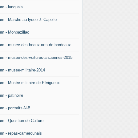
um - lanquais
um - Marche-au-lycee-J.-Capelle
um - Monbazillac
um - musee-des-beaux-arts-de-bordeaux
um - musee-des-voitures-anciennes-2015
um - musee-militaire-2014
um - Musée militaire de Périgueux
um - patinoire
um - portraits-N-B
um - Question-de-Culture
um - repas-camerounais