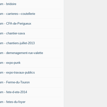
m - bridoire
m - carrieres---coutellerie
um - CFA-de-Perigueux
um - chantier-sava
m - chantiers-juillet-2013
um - demenagement-rue-valette
um - expo-punk
um - expo-travaux-publics
um - Ferme-du-Touron
um - fete-d-ete-2014
um - fetes-du-foyer