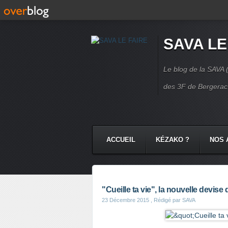
SAVA LE
Le blog de la SAVA (
des 3F de Bergerac.
ACCUEIL
KÉZAKO ?
NOS 
NOS COMMUNAUTÉS
CONTA
"Cueille ta vie", la nouvelle devise
23 Décembre 2015
, Rédigé par SAVA