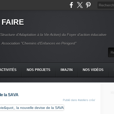
 FAIRE
Structure d'Adaptation à la Vie Active) du Foyer d'action éducative
 Association "Chemins d'Enfances en Périgord"
ACTIVITÉS
NOS PROJETS
IMAJ'IN
NOS VIDÉOS
CT
 de la SAVA
Publié dans
#ateliers créa'