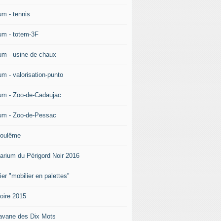
um - tennis
um - totem-3F
um - usine-de-chaux
um - valorisation-punto
um - Zoo-de-Cadaujac
um - Zoo-de-Pessac
oulême
arium du Périgord Noir 2016
ier "mobilier en palettes"
doire 2015
avane des Dix Mots