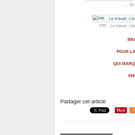
... Et
Pfff... Le travail, c
BRA
POUR LA
QUI MARQ
EN
Partager cet article
R