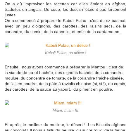
On a dû improviser les recettes car elles étaient en afghan,
traduites en anglais. Du coup, les doses n'étaient pas forcément
justes.
On a commencé à préparer le Kabuli Pulao : c'est du riz basmati
avec un peu d'oignons, des carottes, des raisins secs, de la
coriandre, du cumin, de la cannelle, et enfin de la cardamome.
Kabuli Pulao, un délice !
Ensuite, nous avons commencé à préparer le Mantou : c'est de
la viande de bœuf hachée, des oignons hachés, de la coriandre
moulue, du concentré de tomate, de la coriandre fraiche ciselée,
de l'ail en poudre, de la pâte à raviolis chinoise (si, si !), du cumin,
des carottes, de la sauce au yaourt, du piment en poudre.
Miam, miam !!!
Et après, le meilleur du meilleur, le désert !! Les Biscuits afghans
au chocolat ! Il nous a fallu du beurre, du sucre roux, de la farine,