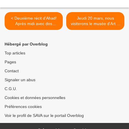
< Deuxième récit d'Ahad!
Jeudi 20 mars, nous
Après midi avec des
visiterons le musée d'Art et
animaux
d'Archéologie du Périgord >
Hébergé par Overblog
Top articles
Pages
Contact
Signaler un abus
C.G.U.
Cookies et données personnelles
Préférences cookies
Voir le profil de SAVA sur le portail Overblog