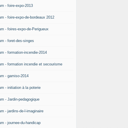
um - foire-expo-2013
um - foire-expo-de-bordeaux 2012
um - foires-expo-de-Perigueux
um - foret-des-singes
um - formation-incendie-2014
um - formation incendie et secourisme
um - gamiso-2014
m - initiation à la poterie
um - Jardin-pedagogique
m - jardins-de-l-imaginaire
um - journee-du-handicap