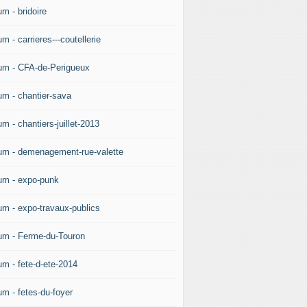
m - bridoire
m - carrieres---coutellerie
um - CFA-de-Perigueux
um - chantier-sava
m - chantiers-juillet-2013
um - demenagement-rue-valette
um - expo-punk
um - expo-travaux-publics
um - Ferme-du-Touron
um - fete-d-ete-2014
um - fetes-du-foyer