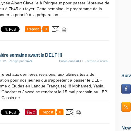
Lycée Albert Claveille à Périgueux pour passer l'épreuve de
ieu à 7h45 au foyer. Cette semaine, le programme de la
er la priorité à la préparation...
Repost
0
ière semaine avant le DELF !!!
2012
, Rédigé par SAVA
Publié dans
#FLE - remise à niveau
re est aux dernières révisions, aux ultimes tests de
Suiv
ation pour nos jeunes qui s'apprêtent à passer le DELF
lôme d'Etudes en Langue Française) !!! Mohamed, Yasin,
, Ghodrat et Jawed se rendront le 15 mai prochain au LEP
 Cassin de...
Repost
0
News