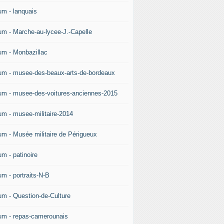
um - lanquais
um - Marche-au-lycee-J.-Capelle
um - Monbazillac
um - musee-des-beaux-arts-de-bordeaux
um - musee-des-voitures-anciennes-2015
um - musee-militaire-2014
um - Musée militaire de Périgueux
um - patinoire
um - portraits-N-B
um - Question-de-Culture
um - repas-camerounais