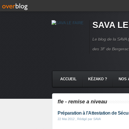
SAVA LE
Le blog de la SAVA (
des 3F de Bergerac.
ACCUEIL
KÉZAKO ?
NOS 
NOS COMMUNAUTÉS
CONTA
fle - remise a niveau
Préparation à l'Attestation de Sécu
22 Mai 2012
, Rédigé par SAVA