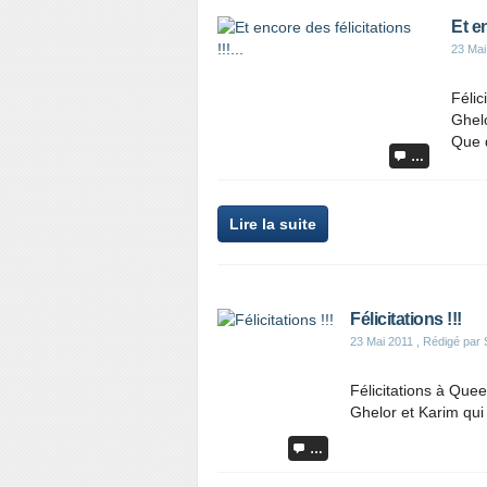
Et en
23 Mai
Félic
Ghelo
Que 
…
Lire la suite
Félicitations !!!
23 Mai 2011
, Rédigé par
Félicitations à Que
Ghelor et Karim qui
…