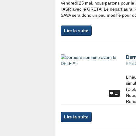
Vendredi 25 mai, nous partons pour le 
l'ASR avec le GRETA. Le départ aura l
SAVA sera donc un peu modifié pour donn
Lire la suite
Dern
9 Mai 
L'heu
simul
(Dip
…
Nour
René
Lire la suite