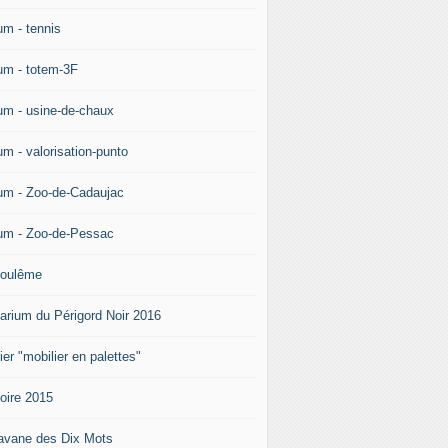
um - tennis
um - totem-3F
um - usine-de-chaux
um - valorisation-punto
um - Zoo-de-Cadaujac
um - Zoo-de-Pessac
oulême
arium du Périgord Noir 2016
ier "mobilier en palettes"
doire 2015
avane des Dix Mots