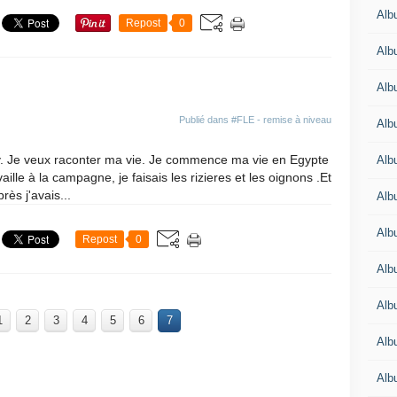
Albu
Repost
0
Albu
Alb
Publié dans
#FLE - remise à niveau
Alb
by. Je veux raconter ma vie. Je commence ma vie en Egypte
Albu
aille à la campagne, je faisais les rizieres et les oignons .Et
ès j'avais...
Alb
Alb
Repost
0
Alb
Alb
1
2
3
4
5
6
7
Alb
Alb