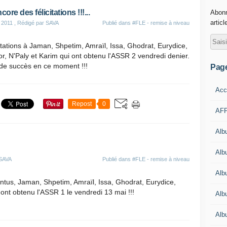
core des félicitations !!!...
Abonn
articl
 2011
, Rédigé par SAVA
Publié dans
#FLE - remise à niveau
itations à Jaman, Shpetim, Amraïl, Issa, Ghodrat, Eurydice,
r, N'Paly et Karim qui ont obtenu l'ASSR 2 vendredi denier.
de succès en ce moment !!!
Pag
Acc
Repost
0
AFP
Alb
Albu
 SAVA
Publié dans
#FLE - remise à niveau
Alb
entus, Jaman, Shpetim, Amraïl, Issa, Ghodrat, Eurydice,
 ont obtenu l'ASSR 1 le vendredi 13 mai !!!
Alb
Alb