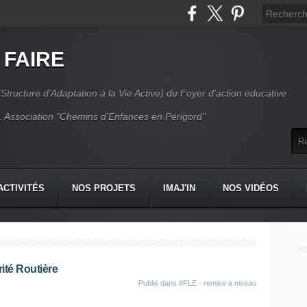
 FAIRE
Structure d'Adaptation à la Vie Active) du Foyer d'action éducative
 Association "Chemins d'Enfances en Périgord"
ACTIVITÉS
NOS PROJETS
IMAJ'IN
NOS VIDÉOS
CT
rité Routière
Publié dans
#FLE - remise à niveau