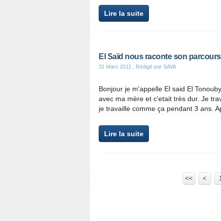
Lire la suite
El Saïd nous raconte son parcours
31 Mars 2011
, Rédigé par SAVA
Bonjour je m'appelle El said El Tonou
avec ma mère et c'etait très dur. Je trav
je travaille comme ça pendant 3 ans. Apr
Lire la suite
<<
<