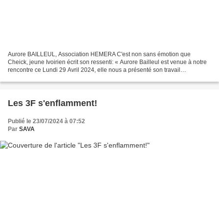
Aurore BAILLEUL, Association HEMERA C'est non sans émotion que
Cheick, jeune Ivoirien écrit son ressenti: « Aurore Bailleul est venue à notre
rencontre ce Lundi 29 Avril 2024, elle nous a présenté son travail
d'éducatrice sportive et sa salle de sport,...
Les 3F s'enflamment!
Publié le 23/07/2024 à 07:52
Par
SAVA