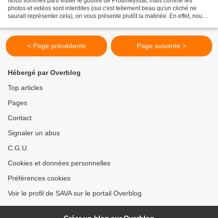
Nous sommes parti visiter le gouffre de Proumeyssac mais comme les
photos et vidéos sont interdites (oui c'est tellement beau qu'un cliché ne
saurait représenter cela), on vous présente plutôt la matinée. En effet, nous
nous sommes arrêtés admirer le...
< Page précédente
Page suivante >
Hébergé par Overblog
Top articles
Pages
Contact
Signaler un abus
C.G.U.
Cookies et données personnelles
Préférences cookies
Voir le profil de SAVA sur le portail Overblog