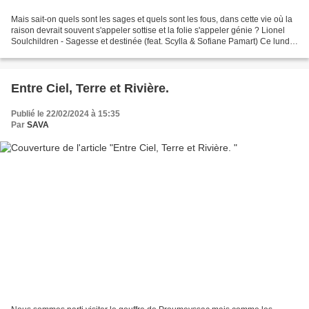
Mais sait-on quels sont les sages et quels sont les fous, dans cette vie où la
raison devrait souvent s'appeler sottise et la folie s'appeler génie ? Lionel
Soulchildren - Sagesse et destinée (feat. Scylla & Sofiane Pamart) Ce lundi
10 juin 2024 a eu...
Entre Ciel, Terre et Rivière.
Publié le 22/02/2024 à 15:35
Par
SAVA