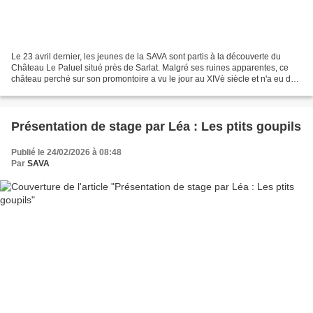
Le 23 avril dernier, les jeunes de la SAVA sont partis à la découverte du
Château Le Paluel situé près de Sarlat. Malgré ses ruines apparentes, ce
château perché sur son promontoire a vu le jour au XIVè siècle et n'a eu de
cesse de connaître au fil des...
Présentation de stage par Léa : Les ptits goupils
Publié le 24/02/2026 à 08:48
Par
SAVA