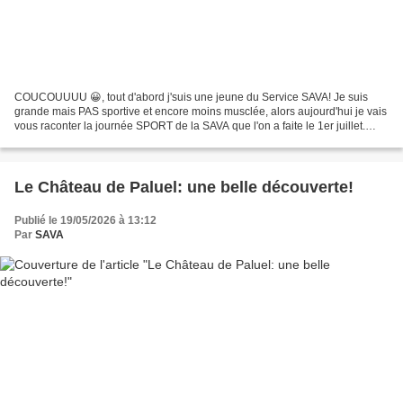
COUCOUUUU 😀, tout d'abord j'suis une jeune du Service SAVA! Je suis
grande mais PAS sportive et encore moins musclée, alors aujourd'hui je vais
vous raconter la journée SPORT de la SAVA que l'on a faite le 1er juillet.
Alors, le matin on a fait de l'accrobranche...
Le Château de Paluel: une belle découverte!
Publié le 19/05/2026 à 13:12
Par
SAVA