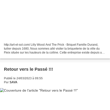
http://art-et-sol.com/ Lilly Wood And The Prick - Briquet Famille Durand,
tuilier depuis 1680, Nous sommes allé visiter la briqueterie de la ville du
Fleix située sur les hauteurs de la colline. Cette entreprise existe depuis un
siècle et a su se renouveler...
Retour vers le Passé !!!
Publié le 24/03/2023 à 09:55
Par
SAVA