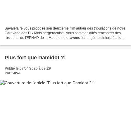
Savalefaire vous propose son deuxième film autour des tribulations de notre
Caravane des Dix Mots bergeracoise. Nous sommes allés rencontrer des
résidents de l'EPHAD de la Madeleine et avons échangé nos interprétations
des dix mots, nos souvenirs, nos...
Plus fort que Damidot ?!
Publié le 07/04/2025 à 09:29
Par
SAVA