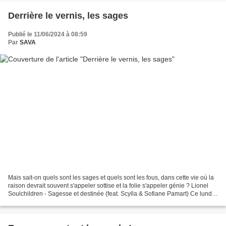
Derrière le vernis, les sages
Publié le 11/06/2024 à 08:59
Par
SAVA
Mais sait-on quels sont les sages et quels sont les fous, dans cette vie où la
raison devrait souvent s'appeler sottise et la folie s'appeler génie ? Lionel
Soulchildren - Sagesse et destinée (feat. Scylla & Sofiane Pamart) Ce lundi
10 juin 2024 a eu...