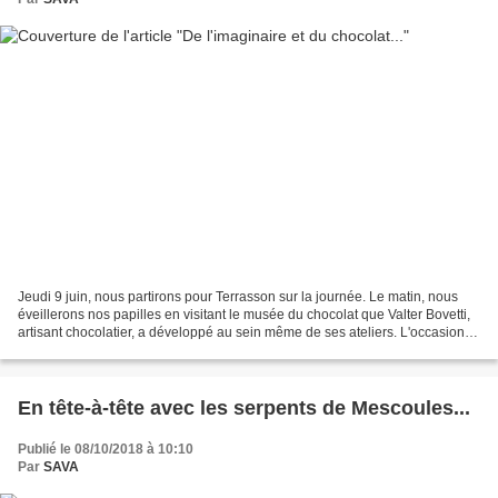
Jeudi 9 juin, nous partirons pour Terrasson sur la journée. Le matin, nous
éveillerons nos papilles en visitant le musée du chocolat que Valter Bovetti,
artisant chocolatier, a développé au sein même de ses ateliers. L'occasion
pour nous d'en savoir plus...
En tête-à-tête avec les serpents de Mescoules...
Publié le 08/10/2018 à 10:10
Par
SAVA