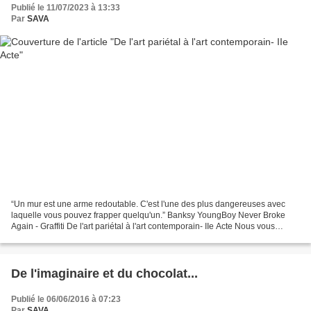
Publié le 11/07/2023 à 13:33
Par
SAVA
“Un mur est une arme redoutable. C'est l'une des plus dangereuses avec
laquelle vous pouvez frapper quelqu'un.” Banksy YoungBoy Never Broke
Again - Graffiti De l'art pariétal à l'art contemporain- IIe Acte Nous vous
avions présenté le 1er Acte de ce projet...
De l'imaginaire et du chocolat...
Publié le 06/06/2016 à 07:23
Par
SAVA