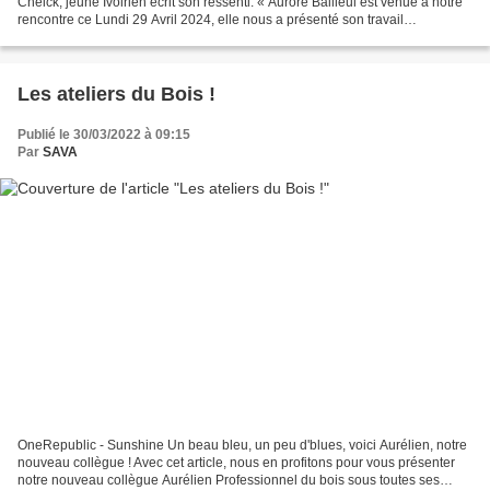
Cheick, jeune Ivoirien écrit son ressenti: « Aurore Bailleul est venue à notre
rencontre ce Lundi 29 Avril 2024, elle nous a présenté son travail
d'éducatrice sportive et sa salle de sport,...
Les ateliers du Bois !
Publié le 30/03/2022 à 09:15
Par
SAVA
OneRepublic - Sunshine Un beau bleu, un peu d'blues, voici Aurélien, notre
nouveau collègue ! Avec cet article, nous en profitons pour vous présenter
notre nouveau collègue Aurélien Professionnel du bois sous toutes ses