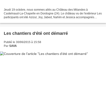
Jeudi 19 octobre, nous sommes allés au Château des Milandes à
Castelnaud-La-Chapelle en Dordogne (24). Le château vu de l'extérieur Les
participants ont été Azizul, Joy, Jabed, Nahïm et Jessica accompagnés
d'Emilie et Nicolas. Nous avons commencé la journée...
Les chantiers d'été ont démarré
Publié le 30/06/2015 à 15:58
Par
SAVA