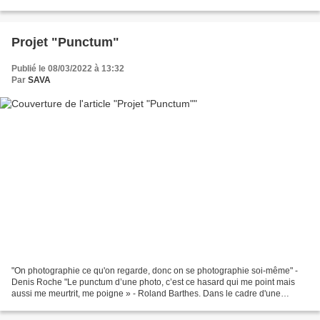
formes et moniteur d'atelier, il...
Projet "Punctum"
Publié le 08/03/2022 à 13:32
Par
SAVA
"On photographie ce qu'on regarde, donc on se photographie soi-même" -
Denis Roche "Le punctum d’une photo, c’est ce hasard qui me point mais
aussi me meurtrit, me poigne » - Roland Barthes. Dans le cadre d'une
convention de partenariat, le service de...