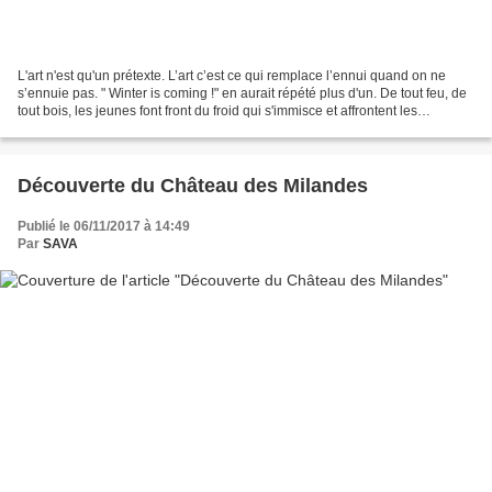
L'art n'est qu'un prétexte. L’art c’est ce qui remplace l’ennui quand on ne
s’ennuie pas. " Winter is coming !" en aurait répété plus d'un. De tout feu, de
tout bois, les jeunes font front du froid qui s'immisce et affrontent les
échardes et autres charençons....
Découverte du Château des Milandes
Publié le 06/11/2017 à 14:49
Par
SAVA