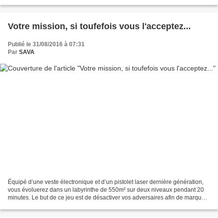
souhaitons féliciter chaleureusement...
Votre mission, si toufefois vous l'acceptez...
Publié le 31/08/2016 à 07:31
Par
SAVA
Équipé d’une veste électronique et d’un pistolet laser dernière génération,
vous évoluerez dans un labyrinthe de 550m² sur deux niveaux pendant 20
minutes. Le but de ce jeu est de désactiver vos adversaires afin de marquer
un maximum de points. A la fin...