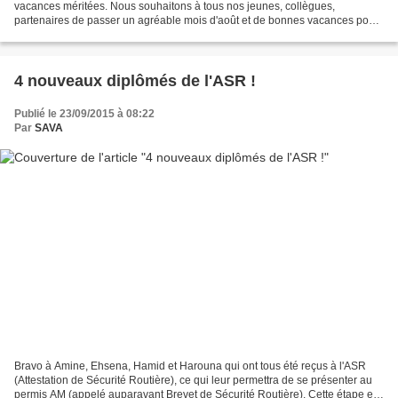
vacances méritées. Nous souhaitons à tous nos jeunes, collègues,
partenaires de passer un agréable mois d'août et de bonnes vacances pour
celles et ceux qui auront la chance d'en avoir...
4 nouveaux diplômés de l'ASR !
Publié le 23/09/2015 à 08:22
Par
SAVA
Bravo à Amine, Ehsena, Hamid et Harouna qui ont tous été reçus à l'ASR
(Attestation de Sécurité Routière), ce qui leur permettra de se présenter au
permis AM (appelé auparavant Brevet de Sécurité Routière). Cette étape est