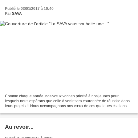
Publié le 03/01/2017 à 10:40
Par
SAVA
Comme chaque année, nos vœux vont en priorité à nos jeunes pour
lesquels nous espérons que celle à venir sera couronnée de réussite dans
leurs projets !!! Nous accompagnons nos vœux de ces quelques citations... à
méditer ! "N'attends pas que les événements...
Au revoir...