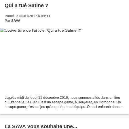
Qui a tué Satine ?
Publié le 06/01/2017 à 09:33
Par
SAVA
L'après-midi du jeudi 15 décembre 2016, nous sommes allés dans un lieu
qui s'appelle La Clef. C'est un escape game, à Bergerac, en Dordogne. Un
escape game, c'est un jeu qu'on pratique en équipe. On est enfermé dans
une pièce et on a une heure pour résoudre...
La SAVA vous souhaite une...