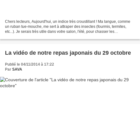
Chers lecteurs, Aujourd'hui, un indice très croustillant ! Ma langue, comme
un ruban tue-mouche, me sert à attraper des insectes (fourmis, termites,
etc...). Je serais très utile dans votre salon, l'été, pour chasser les
moustiques, par exemple. Toutefois,...
La vidéo de notre repas japonais du 29 octobre
Publié le 04/11/2014 à 17:22
Par
SAVA