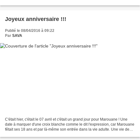
proposons aujourd'hui avec l'histoire...
Joyeux anniversaire !!!
Publié le 08/04/2016 à 09:22
Par
SAVA
C'était hier, c'était le 07 avril et c'était un grand jour pour Marouane ! Une
date à marquer d'une croix blanche comme le dit l'expression, car Marouane
fêtait ses 18 ans et par là-même son entrée dans la vie adulte. Une vie de
libertés et de... responsabilités...