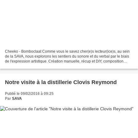
Cheeko - Bomboclaat Comme vous le savez cher(e)s lecteur(ice)s, au sein
de la SAVA, nous explorons les sentiers du sonore et du verbal par le biais
de l'expression artistique. Création manuelle, récup et DIY, composition
musicale, jeu instrumental, photographie......
Notre visite à la distillerie Clovis Reymond
Publié le 09/02/2016 à 09:25
Par
SAVA