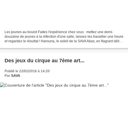
Les jeunes au boulot Faites l'expérience chez vous : mettez une demi-
douzaine de jeunes à la réfection d'une salle, laissez-les travailler une heure
et regardez le résultat ! Harouna, le soleil de la SAVA Abas, en flagrant délire
Même Eloïse est contaminée Allez,...
Des jeux du cirque au 7ème art...
Publié le 22/02/2016 à 14:20
Par
SAVA