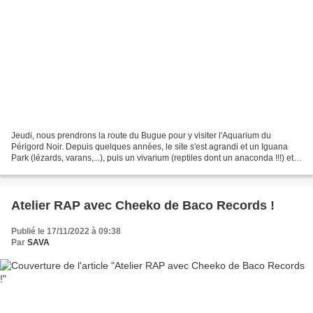
Jeudi, nous prendrons la route du Bugue pour y visiter l'Aquarium du
Périgord Noir. Depuis quelques années, le site s'est agrandi et un Iguana
Park (lézards, varans,...), puis un vivarium (reptiles dont un anaconda !!!) et
enfin un Alligator Park (les...
Atelier RAP avec Cheeko de Baco Records !
Publié le 17/11/2022 à 09:38
Par
SAVA