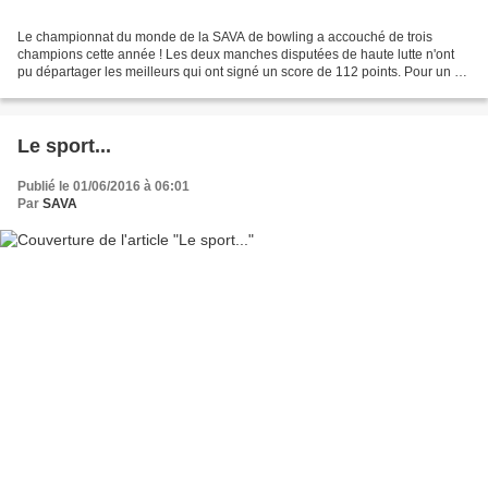
Le championnat du monde de la SAVA de bowling a accouché de trois
champions cette année ! Les deux manches disputées de haute lutte n'ont
pu départager les meilleurs qui ont signé un score de 112 points. Pour un an
donc, Aleksänder, Jérémy et Redi se...
Le sport...
Publié le 01/06/2016 à 06:01
Par
SAVA