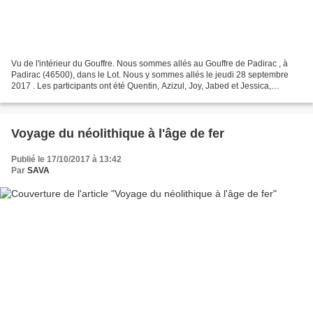
Vu de l'intérieur du Gouffre. Nous sommes allés au Gouffre de Padirac , à
Padirac (46500), dans le Lot. Nous y sommes allés le jeudi 28 septembre
2017 . Les participants ont été Quentin, Azizul, Joy, Jabed et Jessica,
accompagnés de Dominique et d’Émilie. Notre...
Voyage du néolithique à l'âge de fer
Publié le 17/10/2017 à 13:42
Par
SAVA