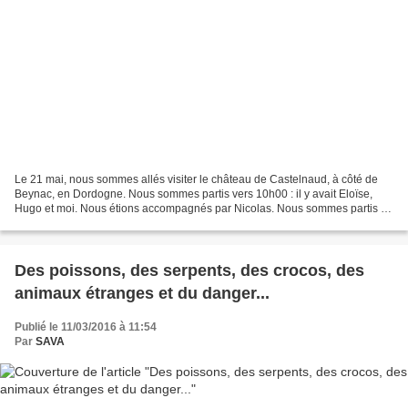
Le 21 mai, nous sommes allés visiter le château de Castelnaud, à côté de
Beynac, en Dordogne. Nous sommes partis vers 10h00 : il y avait Eloïse,
Hugo et moi. Nous étions accompagnés par Nicolas. Nous sommes partis en
voiture. Le trajet a duré un peu plus...
Des poissons, des serpents, des crocos, des
animaux étranges et du danger...
Publié le 11/03/2016 à 11:54
Par
SAVA