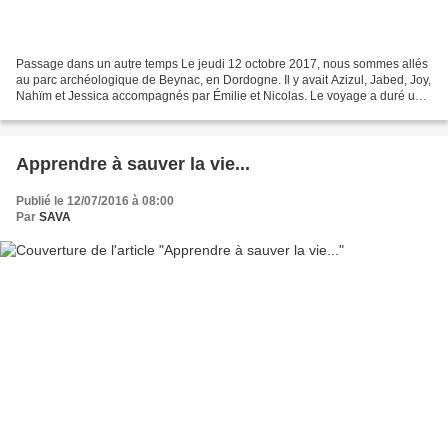
Passage dans un autre temps Le jeudi 12 octobre 2017, nous sommes allés
au parc archéologique de Beynac, en Dordogne. Il y avait Azizul, Jabed, Joy,
Nahïm et Jessica accompagnés par Émilie et Nicolas. Le voyage a duré un
peu plus d'une heure. L'ambiance...
Apprendre à sauver la vie...
Publié le 12/07/2016 à 08:00
Par
SAVA