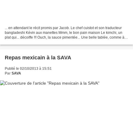
... en attendant le récit promis par Jacob. Le chef cuistot et son traducteur
bangladeshi Kévin aux manettes Mmm, le bon pain maison Le kimchi, un
plat qui... décoiffe !!! Ouch, la sauce pimentée... Une belle tablée, comme à
chaque fois Le repas coréen,...
Repas mexicain à la SAVA
Publié le 02/10/2013 à 15:51
Par
SAVA