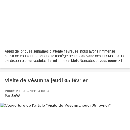
Après de longues semaines d'attente fiévreuse, nous avons l'immense
plaisir de vous annoncer que le florilège de La Caravane des Dix Mots 2017
est disponible sur youtube. Il s’intitule Les Mots Nomades et vous pourrez le
visionner grâce au lien placé...
Visite de Vésunna jeudi 05 février
Publié le 03/02/2015 à 08:28
Par
SAVA