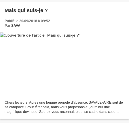
Mais qui suis-je ?
Publié le 20/09/2018 à 09:52
Par
SAVA
Chers lecteurs, Après une longue période d'absence, SAVALEFAIRE sort de
sa carapace ! Pour fêter cela, nous vous proposons aujourd'hui une
magnifique devinette. Saurez-vous reconnaître qui se cache dans cette
peinture ? Pour vous aider, un premier indice......