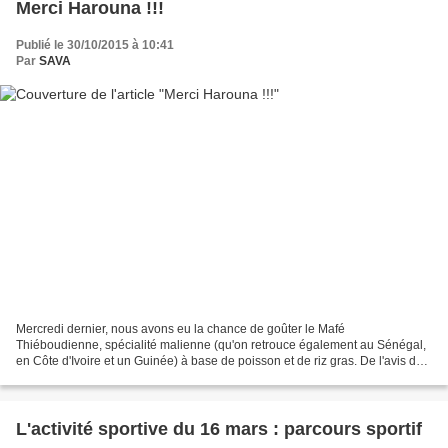
Merci Harouna !!!
Publié le 30/10/2015 à 10:41
Par
SAVA
Mercredi dernier, nous avons eu la chance de goûter le Mafé
Thiéboudienne, spécialité malienne (qu'on retrouce également au Sénégal,
en Côte d'Ivoire et un Guinée) à base de poisson et de riz gras. De l'avis de
tous, ce fut un REGAL !!! Tous les plats...
L'activité sportive du 16 mars : parcours sportif